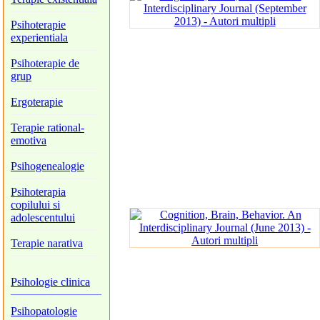
Psihoterapie
experientiala
Psihoterapie de
grup
Ergoterapie
Terapie rational-
emotiva
Psihogenealogie
Psihoterapia
copilului si
adolescentului
Terapie narativa
Psihologie clinica
Psihopatologie