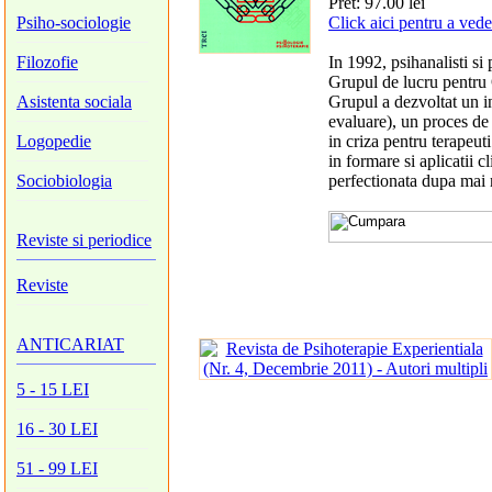
Pret: 97.00 lei
Psiho-sociologie
Click aici pentru a vede
Filozofie
In 1992, psihanalisti si
Grupul de lucru pentru
Asistenta sociala
Grupul a dezvoltat un i
evaluare), un proces de 
Logopedie
in criza pentru terapeut
in formare si aplicatii c
Sociobiologia
perfectionata dupa mai m
Reviste si periodice
Reviste
ANTICARIAT
5 - 15 LEI
16 - 30 LEI
51 - 99 LEI