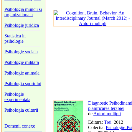
Psihologia muncii si
organizationala
Psihologie juridica
Statistica in
psihologie
Psihologie sociala
Psihologie militara
Psihologie animala
Psihologia sportului
Psihologie
experimentala
Diagnostic Psihodinami
planificarea terapiei
Psihologia culturii
de
Autori multipli
Editura:
Trei
, 2012
Domenii conexe
Colectia:
Psihologie-Ps