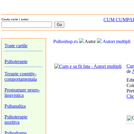
CUM CUMPA
Cauta carte / autor:
Psihoshop.ro
Autor
Autori multipli
Toate cartile
Psihoterapie
Cum 
de
A
Terapie cognitiv-
comportamentala
Edi
Col
Programare neuro-
Pret
lingvistica
Clic
Psihanaliza
Psihoterapie
pozitiva
Psihodrama