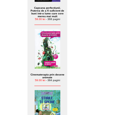
Capcana perfectiunii.
Puterea de a fi suficient de
buni intr-o lume care cere
mereu mai mult
59.00 lei
- 368 pagini
Cinematerapia prin desene
animate
59.00 lei
- 384 pagini