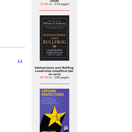
solutii
72.00 lei
- 274 pagini
1-1
¦
Intelepciunea unui Bullfrog.
Leadership simplificat (dar
nu usor)
47.00 lei
- 208 pagini