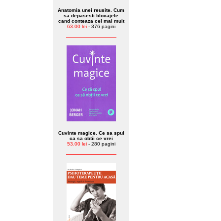
Anatomia unei reusite. Cum
sa depasesti blocajele
cand conteaza cel mai mult
63.00 lei
- 376 pagini
Cuvinte magice. Ce sa spui
ca sa obtii ce vrei
53.00 lei
- 280 pagini