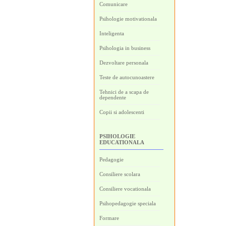
Comunicare
Psihologie motivationala
Inteligenta
Psihologia in business
Dezvoltare personala
Teste de autocunoastere
Tehnici de a scapa de
dependente
Copii si adolescenti
PSIHOLOGIE
EDUCATIONALA
Pedagogie
Consiliere scolara
Consiliere vocationala
Psihopedagogie speciala
Formare