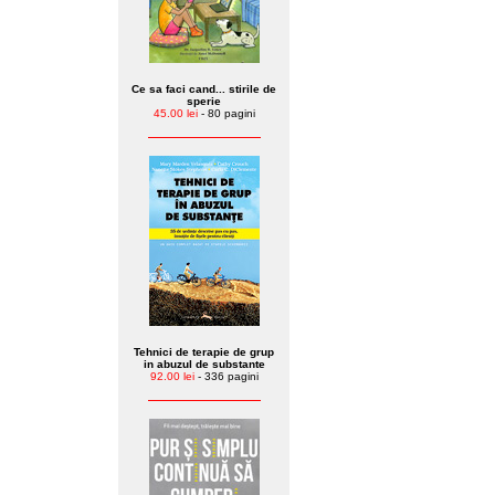
Ce sa faci cand... stirile de
sperie
45.00 lei
- 80 pagini
Tehnici de terapie de grup
in abuzul de substante
92.00 lei
- 336 pagini