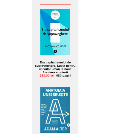
Era capitalismului de
supraveghere. Lupta pentru
un viitor uman la noua
frontiera a puterii
135.00 lei
- 680 pagini