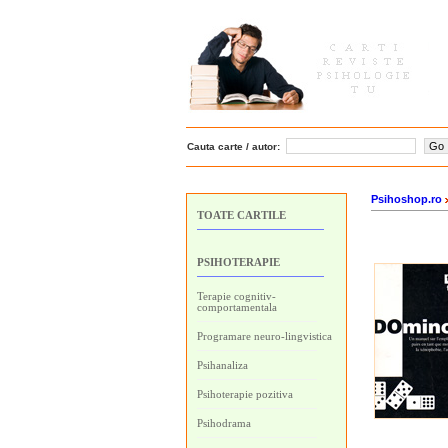
Cauta carte / autor:
Psihoshop.ro
TOATE CARTILE
PSIHOTERAPIE
Terapie cognitiv-
comportamentala
Programare neuro-lingvistica
Psihanaliza
Psihoterapie pozitiva
Psihodrama