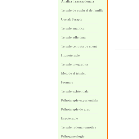
Analiza Tranzactionala
Terapie de cuplu si de familie
Gestalt Terapie
Terapie analitica
Terapie adleriana
Terapie centrata pe client
Hipnoterapie
Terapie integrativa
Metode si tehnici
Formare
Terapie existentiala
Psihoterapie experientiala
Psihoterapie de grup
Ergoterapie
Terapie rational-emotiva
Psihogenealogie