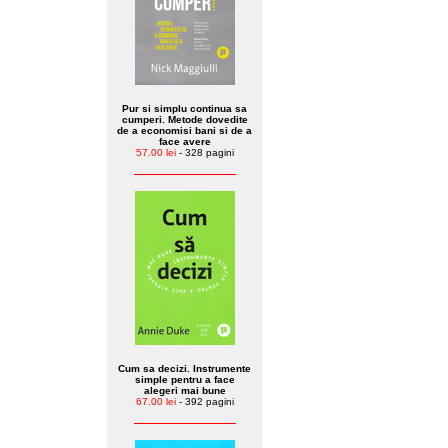
Pur si simplu continua sa
cumperi. Metode dovedite
de a economisi bani si de a
face avere
57.00 lei
- 328 pagini
Cum sa decizi. Instrumente
simple pentru a face
alegeri mai bune
67.00 lei
- 392 pagini