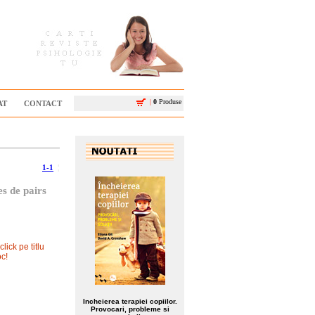
|
0
Produse
AT
CONTACT
1-1
¦
s de pairs
ick pe titlu
oc!
Incheierea terapiei copiilor.
Provocari, probleme si