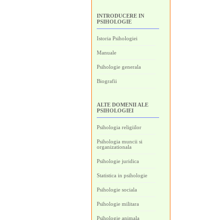
INTRODUCERE IN
PSIHOLOGIE
Istoria Psihologiei
Manuale
Psihologie generala
Biografii
ALTE DOMENII ALE
PSIHOLOGIEI
Psihologia religiilor
Psihologia muncii si
organizationala
Psihologie juridica
Statistica in psihologie
Psihologie sociala
Psihologie militara
Psihologie animala