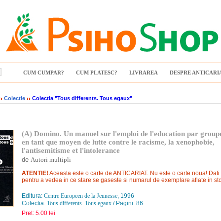
CUM CUMPAR?
CUM PLATESC?
LIVRAREA
DESPRE ANTICARI
Colectie
Colectia "Tous differents. Tous egaux"
(A) Domino. Un manuel sur l'emploi de l'education par groupe
en tant que moyen de lutte contre le racisme, la xenophobie,
l'antisemitisme et l'intolerance
de
Autori multipli
ATENTIE!
Aceasta este o carte de ANTICARIAT. Nu este o carte noua! Dati cl
pentru a vedea in ce stare se gaseste si numarul de exemplare aflate in st
Editura:
Centre Europeen de la Jeunesse
, 1996
Colectia:
Tous differents. Tous egaux
/ Pagini: 86
Pret: 5.00 lei