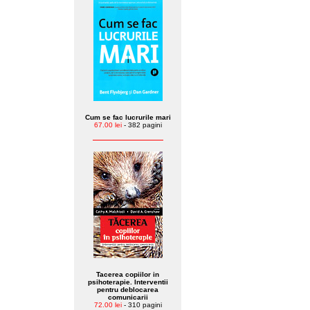
Cum se fac lucrurile mari
67.00 lei
- 382 pagini
Tacerea copiilor in
psihoterapie. Interventii
pentru deblocarea
comunicarii
72.00 lei
- 310 pagini