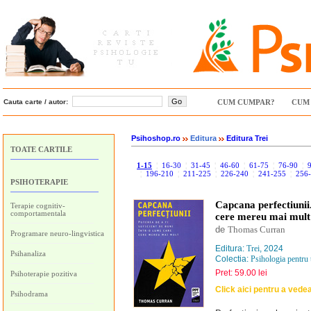
Cauta carte / autor:
CUM CUMPAR?
CUM 
Psihoshop.ro
Editura
Editura Trei
TOATE CARTILE
1-15
¦
16-30
¦
31-45
¦
46-60
¦
61-75
¦
76-90
¦
¦
196-210
¦
211-225
¦
226-240
¦
241-255
¦
256
PSIHOTERAPIE
Capcana perfectiunii.
Terapie cognitiv-
comportamentala
cere mereu mai mult
de
Thomas Curran
Programare neuro-lingvistica
Editura:
Trei
, 2024
Psihanaliza
Colectia:
Psihologia pentru 
Pret: 59.00 lei
Psihoterapie pozitiva
Click aici pentru a vede
Psihodrama