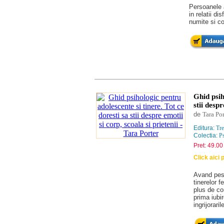
Persoanele a
in relatii di
numite si c
Ghid psih
stii despr
de
Tara Por
Editura:
Tre
Colectia:
Ps
Pret: 49.00 
Click aici
Avand pest
tinerelor f
plus de com
prima iubir
ingrijorari