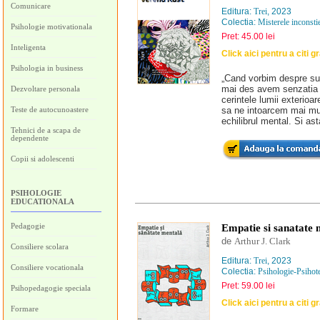
Comunicare
Editura:
Trei
, 2023
Colectia:
Misterele inconstie
Psihologie motivationala
Pret: 45.00 lei
Inteligenta
Click aici pentru a citi g
Psihologia in business
„Cand vorbim despre suf
mai des avem senzatia ca
Dezvoltare personala
cerintele lumii exterio
Teste de autocunoastere
sa ne intoarcem mai mult
echilibrul mental. Si as
Tehnici de a scapa de
dependente
Copii si adolescenti
PSIHOLOGIE
EDUCATIONALA
Pedagogie
Empatie si sanatate 
de
Arthur J. Clark
Consiliere scolara
Editura:
Trei
, 2023
Consiliere vocationala
Colectia:
Psihologie-Psihot
Pret: 59.00 lei
Psihopedagogie speciala
Click aici pentru a citi g
Formare