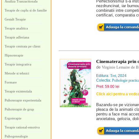
Perfectionismul s-a inst
Analiza Tranzactionala
nezdruncinat, iar burnou
combinatii intre compet
Terapie de cuplu si de familie
certificari, comparatia c
Gestalt Terapie
Terapie analitica
Terapie adleriana
Terapie centrata pe client
Hipnoterapie
Cinematerapia prin 
Terapie integrativa
de
Virginie Lemaire de B
Metode si tehnici
Editura:
Trei
, 2024
Colectia:
Psihologie practica
Formare
Pret: 59.00 lei
Terapie existentiala
Click aici pentru a vede
Psihoterapie experientiala
Bazandu-se pe vizionare
pleaca de la animatii cl
Psihoterapie de grup
pentru a face mai accesi
Ergoterapie
anxietatea, gelozia, doli
Terapie rational-emotiva
Psihogenealogie