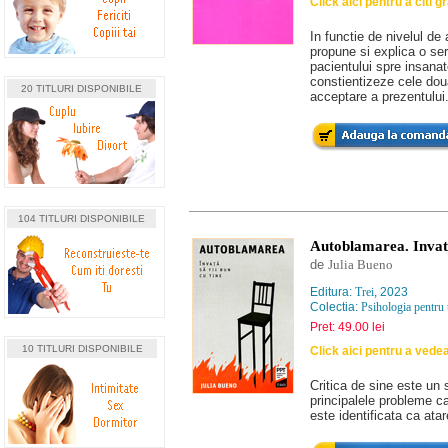
Click aici pentru a citi g
In functie de nivelul de
propune si explica o se
pacientului spre insanato
constientizeze cele doua
20 TITLURI DISPONIBILE
acceptare a prezentului
104 TITLURI DISPONIBILE
Autoblamarea. Invata 
de
Julia Bueno
Editura:
Trei
, 2023
Colectia:
Psihologia pentru 
Pret: 49.00 lei
10 TITLURI DISPONIBILE
Click aici pentru a vede
Critica de sine este un 
principalele probleme ca
este identificata ca atar