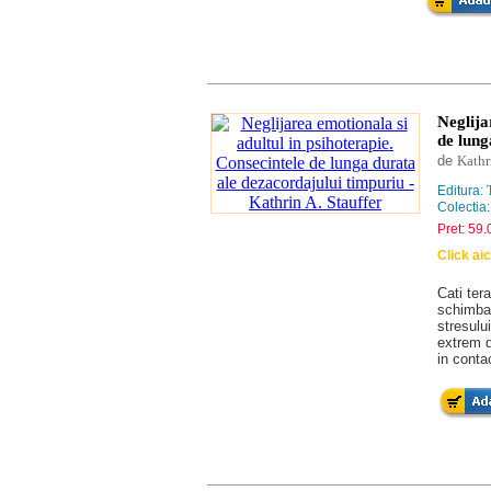
Neglija
de lung
de
Kathr
Editura:
Colectia
Pret: 59.
Click ai
Cati ter
schimba 
stresulu
extrem d
in contac