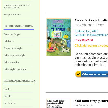
Psihoterapia copilului si
adolescentului
Terapie narativa
Ce sa faci cand... stir
de
Jaqueline B. Toner
PSIHOLOGIE CLINICA
Editura:
Trei
, 2023
Psihopatologie
Colectia:
In afara colectiilor
Pret: 45.00 lei
Psihiatrie
Click aici pentru a vede
Neuropsihologie
Stirile infricosatoare sun
Psihotraumatologie
din masina, din presa onl
bombardati cu informati
Psihosomatica
schimbarea climatica.
Psihologie medicala
PSIHOLOGIE PRACTICA
Cuplu
Familie
Mai mult timp pentru 
Sexualitate
de
Verena Kast