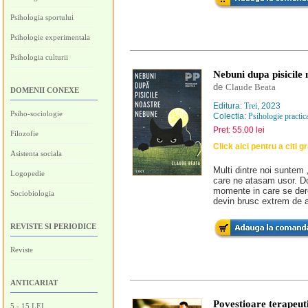
Psihologia sportului
Psihologie experimentala
Psihologia culturii
Nebuni dupa pisicile
de
Claude Beata
DOMENII CONEXE
Editura:
Trei
, 2023
Psiho-sociologie
Colectia:
Psihologie practic
Pret: 55.00 lei
Filozofie
Click aici pentru a citi g
Asistenta sociala
Multi dintre noi suntem 
Logopedie
care ne atasam usor. Do
momente in care se dere
Sociobiologia
devin brusc extrem de a
REVISTE SI PERIODICE
Reviste
ANTICARIAT
Povestioare terapeuti
5 - 15 LEI