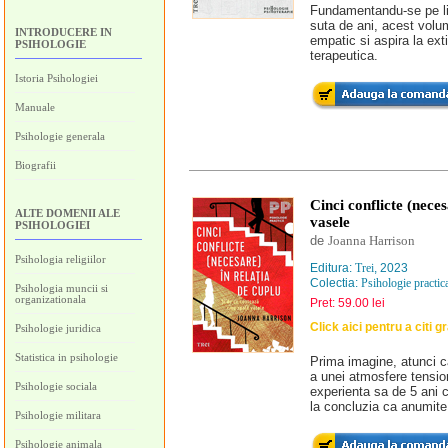
Fundamentandu-se pe lit
suta de ani, acest volum
INTRODUCERE IN
empatic si aspira la exti
PSIHOLOGIE
terapeutica.
Istoria Psihologiei
Manuale
Psihologie generala
Biografii
Cinci conflicte (neces
ALTE DOMENII ALE
vasele
PSIHOLOGIEI
de
Joanna Harrison
Psihologia religiilor
Editura:
Trei
, 2023
Colectia:
Psihologie practic
Psihologia muncii si
organizationala
Pret: 59.00 lei
Click aici pentru a citi g
Psihologie juridica
Statistica in psihologie
Prima imagine, atunci c
a unei atmosfere tension
Psihologie sociala
experienta sa de 5 ani c
la concluzia ca anumite 
Psihologie militara
Psihologie animala