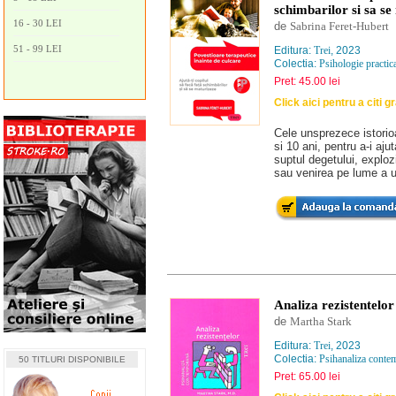
schimbarilor si sa se
16 - 30 LEI
de
Sabrina Feret-Hubert
51 - 99 LEI
Editura:
Trei
, 2023
Colectia:
Psihologie practica
Pret: 45.00 lei
Click aici pentru a citi g
Cele unsprezece istorioar
si 10 ani, pentru a-i a
suptul degetului, explozi
sau venirea pe lume a un
Analiza rezistentelor
de
Martha Stark
Editura:
Trei
, 2023
Colectia:
Psihanaliza conte
50 TITLURI DISPONIBILE
Pret: 65.00 lei