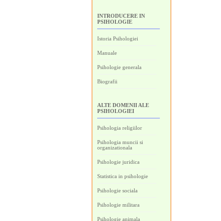
INTRODUCERE IN
PSIHOLOGIE
Istoria Psihologiei
Manuale
Psihologie generala
Biografii
ALTE DOMENII ALE
PSIHOLOGIEI
Psihologia religiilor
Psihologia muncii si
organizationala
Psihologie juridica
Statistica in psihologie
Psihologie sociala
Psihologie militara
Psihologie animala