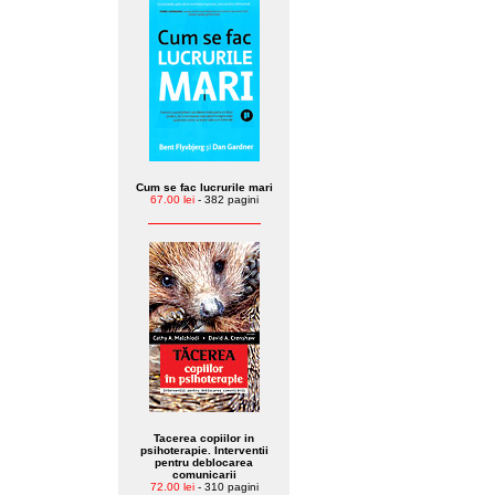
Cum se fac lucrurile mari
67.00 lei
- 382 pagini
Tacerea copiilor in
psihoterapie. Interventii
pentru deblocarea
comunicarii
72.00 lei
- 310 pagini