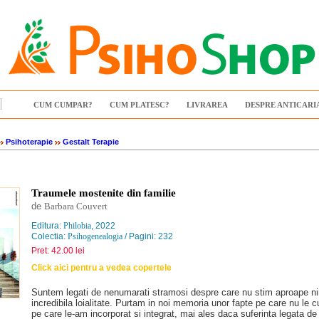
CUM CUMPAR?
CUM PLATESC?
LIVRAREA
DESPRE ANTICARI
Psihoterapie
Gestalt Terapie
Traumele mostenite din familie
de
Barbara Couvert
Editura:
Philobia
, 2022
Colectia:
Psihogenealogia
/ Pagini: 232
Pret: 42.00 lei
Click aici pentru a vedea copertele
Suntem legati de nenumarati stramosi despre care nu stim aproape nim
incredibila loialitate. Purtam in noi memoria unor fapte pe care nu le
pe care le-am incorporat si integrat, mai ales daca suferinta legata d