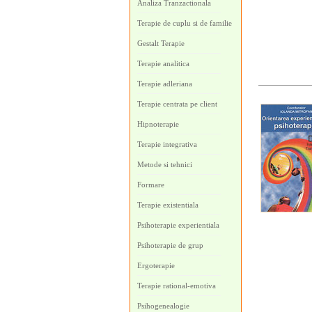
Analiza Tranzactionala
Terapie de cuplu si de familie
Gestalt Terapie
Terapie analitica
Terapie adleriana
Terapie centrata pe client
Hipnoterapie
Terapie integrativa
Metode si tehnici
Formare
Terapie existentiala
Psihoterapie experientiala
Psihoterapie de grup
Ergoterapie
Terapie rational-emotiva
Psihogenealogie