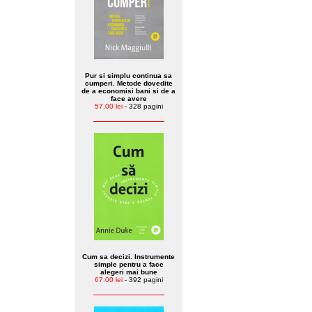
Pur si simplu continua sa
cumperi. Metode dovedite
de a economisi bani si de a
face avere
57.00 lei
- 328 pagini
Cum sa decizi. Instrumente
simple pentru a face
alegeri mai bune
67.00 lei
- 392 pagini