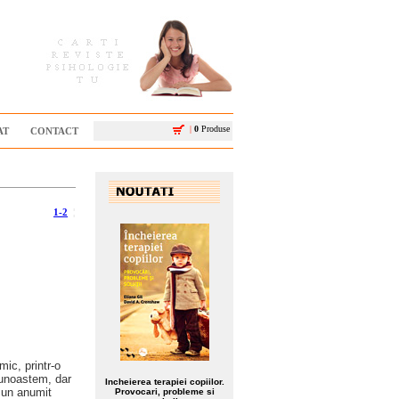
|
0
Produse
AT
CONTACT
1-2
¦
ic, printr-o
 cunoastem, dar
Incheierea terapiei copiilor.
e un anumit
Provocari, probleme si