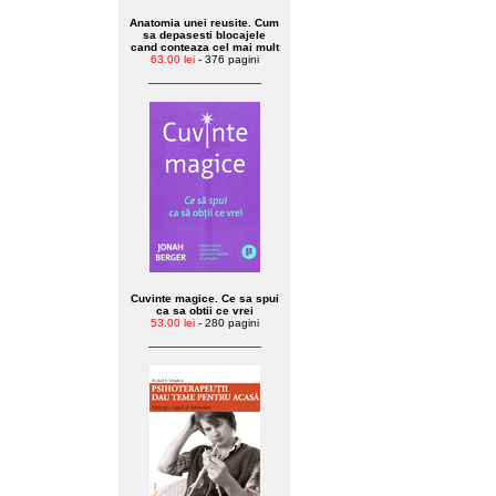
Anatomia unei reusite. Cum
sa depasesti blocajele
cand conteaza cel mai mult
63.00 lei
- 376 pagini
Cuvinte magice. Ce sa spui
ca sa obtii ce vrei
53.00 lei
- 280 pagini