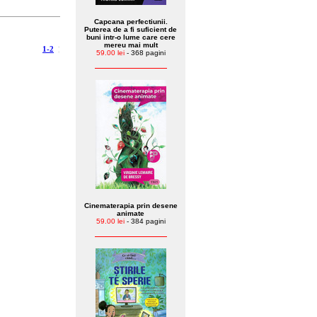
Capcana perfectiunii.
Puterea de a fi suficient de
buni intr-o lume care cere
mereu mai mult
1-2
¦
59.00 lei
- 368 pagini
Cinematerapia prin desene
animate
59.00 lei
- 384 pagini