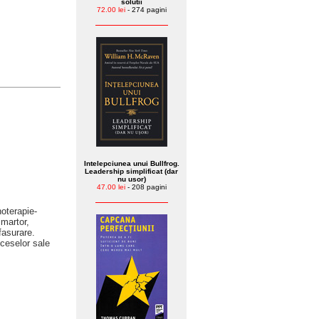
solutii
72.00 lei
- 274 pagini
Intelepciunea unui Bullfrog.
Leadership simplificat (dar
nu usor)
47.00 lei
- 208 pagini
hoterapie-
 martor,
fasurare.
oceselor sale