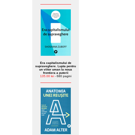
Era capitalismului de
supraveghere. Lupta pentru
un viitor uman la noua
frontiera a puterii
135.00 lei
- 680 pagini