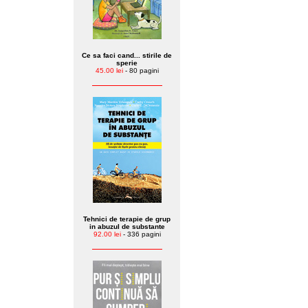
Ce sa faci cand... stirile de
sperie
45.00 lei
- 80 pagini
Tehnici de terapie de grup
in abuzul de substante
92.00 lei
- 336 pagini