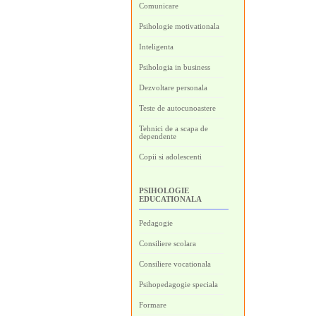
Comunicare
Psihologie motivationala
Inteligenta
Psihologia in business
Dezvoltare personala
Teste de autocunoastere
Tehnici de a scapa de
dependente
Copii si adolescenti
PSIHOLOGIE
EDUCATIONALA
Pedagogie
Consiliere scolara
Consiliere vocationala
Psihopedagogie speciala
Formare