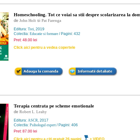
Homeschooling. Tot ce voiai sa stii despre scolarizarea la dom
de
John Holt
si
Pat Farenga
Editura:
Trei
, 2019
Colectia:
Educatie si formare
/ Pagini: 432
Pret: 48.00 lei
Click aici pentru a vedea copertele
Terapia centrata pe scheme emotionale
de
Robert L. Leahy
Editura:
ASCR
, 2017
Colectia:
Psihologul expert
/ Pagini: 406
Pret: 87.00 lei
Click aici pentru a citi gratuit 26 pagini
+ VIDEO