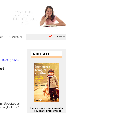
|
0
Produse
AT
CONTACT
¦
16-30
¦
31-37
¦
or)
i Speciale al
 de „Bullfrog",
Incheierea terapiei copiilor.
Provocari, probleme si