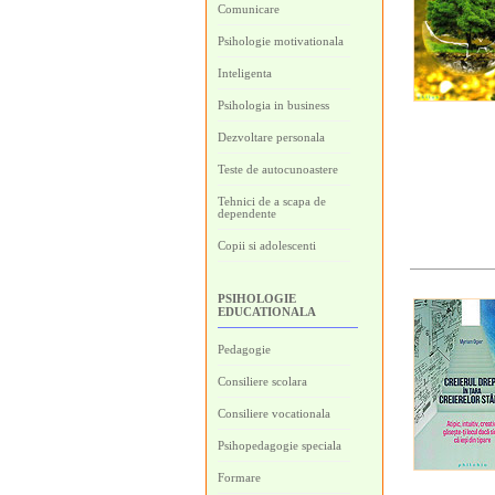
Comunicare
Psihologie motivationala
Inteligenta
Psihologia in business
Dezvoltare personala
Teste de autocunoastere
Tehnici de a scapa de
dependente
Copii si adolescenti
PSIHOLOGIE
EDUCATIONALA
Pedagogie
Consiliere scolara
Consiliere vocationala
Psihopedagogie speciala
Formare