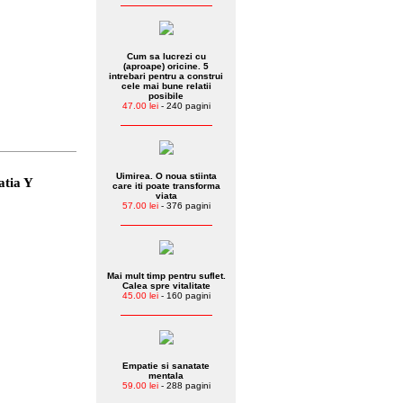
Cum sa lucrezi cu
(aproape) oricine. 5
intrebari pentru a construi
cele mai bune relatii
posibile
47.00 lei
- 240 pagini
Uimirea. O noua stiinta
atia Y
care iti poate transforma
viata
57.00 lei
- 376 pagini
Mai mult timp pentru suflet.
Calea spre vitalitate
45.00 lei
- 160 pagini
Empatie si sanatate
mentala
59.00 lei
- 288 pagini