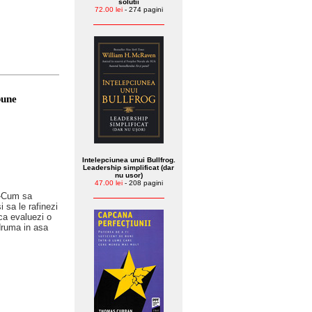
solutii
72.00 lei
- 274 pagini
bune
Intelepciunea unui Bullfrog.
Leadership simplificat (dar
nu usor)
47.00 lei
- 208 pagini
a -Cum sa
i sa le rafinezi
 ca evaluezi o
ndruma in asa