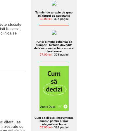
Tehnici de terapie de grup
in abuzul de substante
92.00 lei
- 336 pagini
iecte studiate
sti francezi,
 clinica se
Pur si simplu continua sa
cumperi. Metode dovedite
de a economisi bani si de a
face avere
57.00 lei
- 328 pagini
Cum sa decizi. Instrumente
simple pentru a face
 diferit, ies
alegeri mai bune
t inzestrate cu
67.00 lei
- 392 pagini
 cu cei din jur