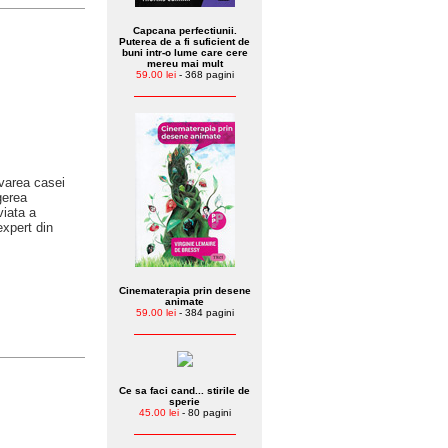
Capcana perfectiunii.
Puterea de a fi suficient de
buni intr-o lume care cere
mereu mai mult
59.00 lei
- 368 pagini
ovarea casei
gerea
viata a
expert din
Cinematerapia prin desene
animate
59.00 lei
- 384 pagini
Ce sa faci cand... stirile de
sperie
45.00 lei
- 80 pagini