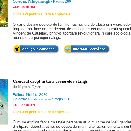
Colectia:
Psihogenealogia
/ Pagini: 280
Pret: 39.00 lei
Click aici pentru a vedea copertele
O carte despre secrete de familie, rusine, ura de clasa si invidie, sub
timp de mai bine de trei decenii de unul dintre cei mai renumiti speciali
Vincent de Gaulejac, printr-o abordare revolutionara in care sociologia
reuneste cu psihogenealogia.
Creierul drept in tara creierelor stangi
de
Myriam Ogier
Editura:
Philobia
, 2020
Colectia:
Emisfera dreapta
/ Pagini: 216
Pret: 37.00 lei
Click aici pentru a vedea copertele
Cum se explica faptul ca unele persoane au o multime de idei, gandesc
din tipare, detesta rutina, se ocupa de mai multe lucruri simultan, sun
un deosebit simt al umorului, dar in acelasi timp sufera ca nu seamana