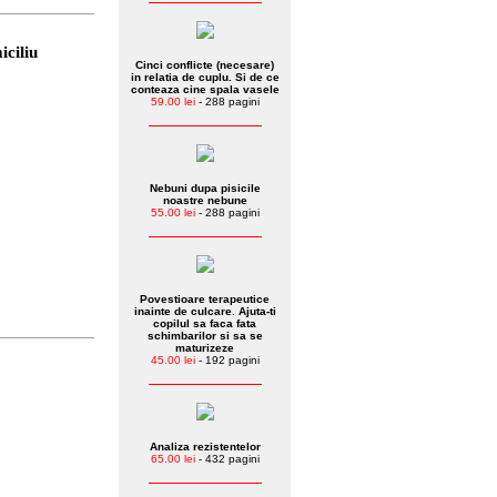
iciliu
Cinci conflicte (necesare)
in relatia de cuplu. Si de ce
conteaza cine spala vasele
59.00 lei
- 288 pagini
Nebuni dupa pisicile
noastre nebune
55.00 lei
- 288 pagini
Povestioare terapeutice
inainte de culcare. Ajuta-ti
copilul sa faca fata
schimbarilor si sa se
maturizeze
45.00 lei
- 192 pagini
Analiza rezistentelor
65.00 lei
- 432 pagini