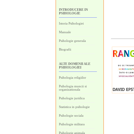
INTRODUCERE IN
PSIHOLOGIE
Istoria Psihologiei
Manuale
Psihologie generala
Biografii
ALTE DOMENII ALE
PSIHOLOGIEI
Psihologia religiilor
Psihologia muncii si
organizationala
Psihologie juridica
Statistica in psihologie
Psihologie sociala
Psihologie militara
Psihologie animala