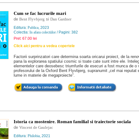
Cum se fac lucrurile mari
de
Bent Flyvbjerg
si
Dan Gardner
Editura:
Publica
, 2023
Colectia:
In afara colectiilor
/ Pagini: 382
Pret: 67.00 lei
Click aici pentru a vedea copertele
Factorii surprinzatori care determina soarta oricarui proiect, de la ren
pana la explorarea spatiului cosmic si toate cate sunt intre ele. Intele
elementelor care deosebesc triumfurile de esecuri a fost munca de o 
profesorului de la Oxford Bent Flyvbjerg, supranumit „cel mai reputat 
lume in materie de megaproiecte”.
Istoria ca mostenire. Roman familial si traiectorie sociala
de
Vincent de Gaulejac
Editura:
Philobia
, 2021