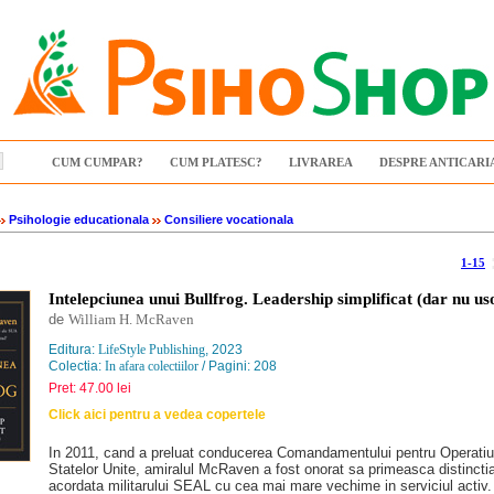
CUM CUMPAR?
CUM PLATESC?
LIVRAREA
DESPRE ANTICARI
Psihologie educationala
Consiliere vocationala
1-15
Intelepciunea unui Bullfrog. Leadership simplificat (dar nu us
de
William H. McRaven
Editura:
LifeStyle Publishing
, 2023
Colectia:
In afara colectiilor
/ Pagini: 208
Pret: 47.00 lei
Click aici pentru a vedea copertele
In 2011, cand a preluat conducerea Comandamentului pentru Operatiun
Statelor Unite, amiralul McRaven a fost onorat sa primeasca distinctia
acordata militarului SEAL cu cea mai mare vechime in serviciul activ.