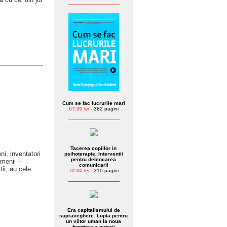
Cum se fac lucrurile mari
67.00 lei
- 382 pagini
Tacerea copiilor in
ni, inventatori
psihoterapie. Interventii
pentru deblocarea
omenii –
comunicarii
tii, au cele
72.00 lei
- 310 pagini
Era capitalismului de
supraveghere. Lupta pentru
un viitor uman la noua
frontiera a puterii