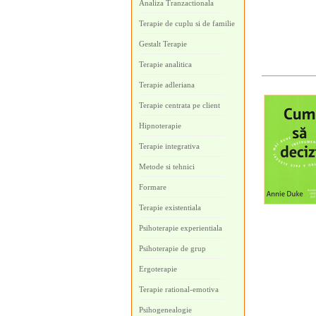
Analiza Tranzactionala
Terapie de cuplu si de familie
Gestalt Terapie
Terapie analitica
Terapie adleriana
Terapie centrata pe client
Hipnoterapie
Terapie integrativa
Metode si tehnici
Formare
Terapie existentiala
Psihoterapie experientiala
Psihoterapie de grup
Ergoterapie
Terapie rational-emotiva
Psihogenealogie