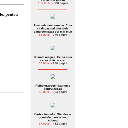
135.00 lei
- 680 pagini
le, pentru
Anatomia unei reusite. Cum
sa depasesti blocajele
cand conteaza cel mai mult
63.00 lei
- 376 pagini
Cuvinte magice. Ce sa spui
ca sa obtii ce vrei
53.00 lei
- 280 pagini
Psihoterapeutii dau teme
pentru acasa
92.00 lei
- 304 pagini
Cartea limitelor. Stabileste
granitele care te vor
elibera
67.00 lei
- 432 pagini