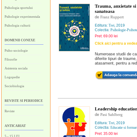
Trauma, anxietate si 
Psihologia sportului
sanatoasa
Psihologie experimentala
de
Franz Ruppert
Editura:
Trei
, 2019
Psihologia culturii
Colectia:
Psihologie-Psihot
Pret: 69.00 lei
DOMENII CONEXE
Click aici pentru a vede
Psiho-sociologie
Numeroase studii de caz
diferite tipuri de traume
Filozofie
atasament, pentru a red
Asistenta sociala
Logopedie
Sociobiologia
REVISTE SI PERIODICE
Leadership education
Reviste
de
Pasi Sahlberg
Editura:
Trei
, 2019
ANTICARIAT
Colectia:
Educatie si formar
Pret: 35.00 lei
5 - 15 LEI