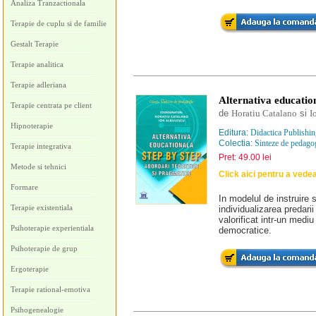
Analiza Tranzactionala
Terapie de cuplu si de familie
Gestalt Terapie
Terapie analitica
Terapie adleriana
Alternativa educatio
Terapie centrata pe client
de
Horatiu Catalano
si
I
Hipnoterapie
Editura:
Didactica Publishi
Colectia:
Sinteze de pedago
Terapie integrativa
Pret: 49.00 lei
Metode si tehnici
Click aici pentru a vede
Formare
In modelul de instruire 
Terapie existentiala
individualizarea predarii 
valorificat intr-un mediu
Psihoterapie experientiala
democratice.
Psihoterapie de grup
Ergoterapie
Terapie rational-emotiva
Psihogenealogie