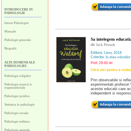
INTRODUCERE IN
PSIHOLOGIE
Istoria Psihologiei
Manuale
Sa intelegem educatia
Psihologie generala
de
Jack Petrash
Biografii
Editura:
Litera
, 2018
Colectia:
In afara colectiilor
ALTE DOMENII ALE
Pret: 29.00 lei
PSIHOLOGIEI
Click aici pentru a vede
Psihologia religiilor
Prin observatiile si refl
experimentati profesori
Psihologia muncii si
organizationala
acestei educatii care aco
independent si responsa
Psihologie juridica
Statistica in psihologie
Psihologie sociala
Psihologie militara
Psihologie animala