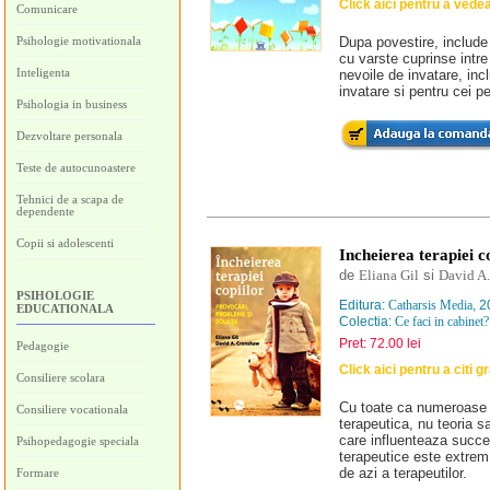
Click aici pentru a vede
Comunicare
Psihologie motivationala
Dupa povestire, include 
cu varste cuprinse intre
Inteligenta
nevoile de invatare, incl
invatare si pentru cei 
Psihologia in business
Dezvoltare personala
Teste de autocunoastere
Tehnici de a scapa de
dependente
Copii si adolescenti
Incheierea terapiei c
de
Eliana Gil
si
David A
PSIHOLOGIE
Editura:
Catharsis Media
, 
EDUCATIONALA
Colectia:
Ce faci in cabinet?
Pret: 72.00 lei
Pedagogie
Click aici pentru a citi g
Consiliere scolara
Cu toate ca numeroase stu
Consiliere vocationala
terapeutica, nu teoria s
care influenteaza succesu
Psihopedagogie speciala
terapeutice este extrem 
de azi a terapeutilor.
Formare