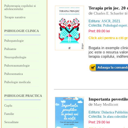
Psihoterapia copilului si
Terapia prin joc. 20 
adolescentului
de
Charles E. Schaefer
s
Terapie narativa
Editura:
ASCR
, 2021
Colectia:
Psihologul expert
PSIHOLOGIE CLINICA
Pret: 89.00 lei
Click aici pentru a citi g
Psihopatologie
Bogata in exemple clinic
Psihiatrie
joc este o resursa valoro
terapia copilului, indife
Neuropsihologie
Psihotraumatologie
Psihosomatica
Psihologie medicala
PSIHOLOGIE PRACTICA
Importanta povestilor
de
Mary Medlicott
Cuplu
Editura:
Didactica Publishi
Familie
Colectia:
In afara colectiilor
Sexualitate
Pret: 29.00 lei