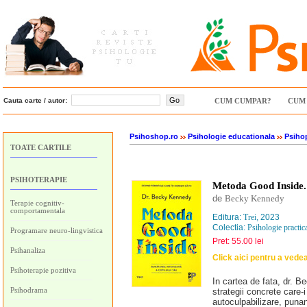
Cauta carte / autor:
CUM CUMPAR?
CUM 
Psihoshop.ro
Psihologie educationala
Psiho
TOATE CARTILE
PSIHOTERAPIE
Metoda Good Inside. 
de
Becky Kennedy
Terapie cognitiv-
comportamentala
Editura:
Trei
, 2023
Colectia:
Psihologie practica
Programare neuro-lingvistica
Pret: 55.00 lei
Psihanaliza
Click aici pentru a vede
Psihoterapie pozitiva
In cartea de fata, dr. Be
Psihodrama
strategii concrete care-
autoculpabilizare, puna