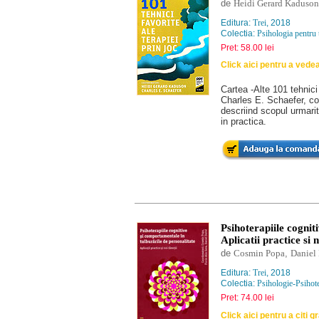
de
Heidi Gerard Kaduson
Editura:
Trei
, 2018
Colectia:
Psihologia pentru 
Pret: 58.00 lei
Click aici pentru a vede
Cartea -Alte 101 tehnici
Charles E. Schaefer, cont
descriind scopul urmarit
in practica.
Psihoterapiile cognit
Aplicatii practice si n
de
Cosmin Popa
,
Daniel
Editura:
Trei
, 2018
Colectia:
Psihologie-Psihot
Pret: 74.00 lei
Click aici pentru a citi g