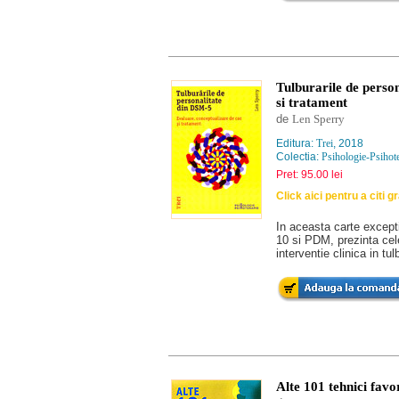
Tulburarile de perso
si tratament
de
Len Sperry
Editura:
Trei
, 2018
Colectia:
Psihologie-Psihot
Pret: 95.00 lei
Click aici pentru a citi g
In aceasta carte except
10 si PDM, prezinta cele
interventie clinica in tul
Alte 101 tehnici favor