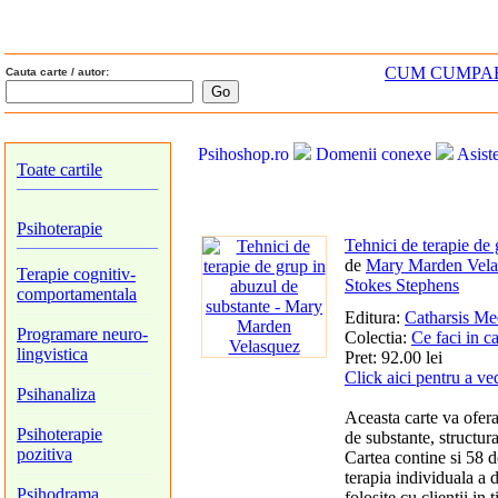
CUM CUMPA
Cauta carte / autor:
Psihoshop.ro
Domenii conexe
Asist
Toate cartile
Psihoterapie
Tehnici de terapie de 
de
Mary Marden Vela
Terapie cognitiv-
Stokes Stephens
comportamentala
Editura:
Catharsis Me
Programare neuro-
Colectia:
Ce faci in c
lingvistica
Pret: 92.00 lei
Click aici pentru a ve
Psihanaliza
Aceasta carte va ofer
Psihoterapie
de substante, structur
pozitiva
Cartea contine si 58 d
terapia individuala a d
Psihodrama
folosite cu clientii in 