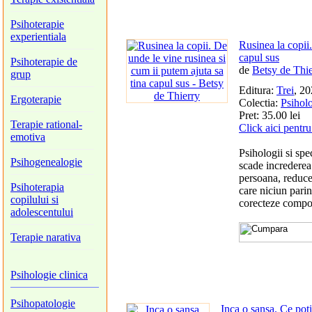
Psihoterapie
experientiala
Rusinea la copii.
capul sus
Psihoterapie de
de
Betsy de Thi
grup
Editura:
Trei
, 2
Ergoterapie
Colectia:
Psiholo
Pret: 35.00 lei
Terapie rational-
Click aici pentr
emotiva
Psihologii si spe
Psihogenealogie
scade increderea
persoana, reduce 
Psihoterapia
care niciun parin
copilului si
corecteze compor
adolescentului
Terapie narativa
Psihologie clinica
Psihopatologie
Inca o sansa. Ce pot