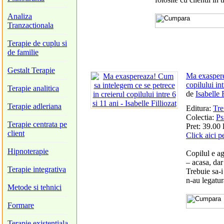
Analiza
Tranzactionala
Terapie de cuplu si
de familie
Gestalt Terapie
Ma exaspere
copilului int
Terapie analitica
de
Isabelle 
Terapie adleriana
Editura:
Tre
Colectia:
Ps
Terapie centrata pe
Pret: 39.00 
client
Click aici p
Hipnoterapie
Copilul e ag
– acasa, dar
Terapie integrativa
Trebuie sa-i
n-au legatur
Metode si tehnici
Formare
Terapie existentiala