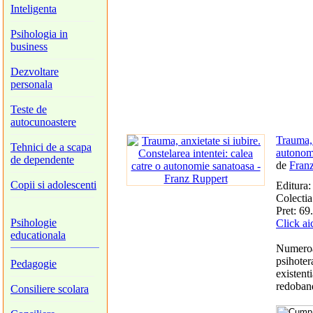
Inteligenta
Psihologia in
business
Dezvoltare
personala
Teste de
autocunoastere
Trauma, 
Tehnici de a scapa
autonom
de dependente
de
Fran
Copii si adolescenti
Editura
Colecti
Pret: 69.
Psihologie
Click ai
educationala
Numeroas
psihoter
Pedagogie
existent
redoband
Consiliere scolara