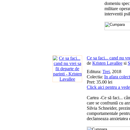
domeniu specia
militare opera
interventii ps
Ce sa faci... cand nu vre
de
Kristen Lavallee
si
S
Editura:
Trei
, 2018
Colectia:
In afara colect
Pret: 35.00 lei
Click aici pentru a vede
Cartea -Ce să faci... cân
care se confruntă cu anx
Silvia Schneider, prezint
comportamentale pentru a
declanseaza anxietatea 