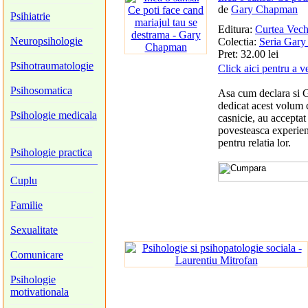
de
Gary Chapman
Psihiatrie
Editura:
Curtea Vec
Neuropsihologie
Colectia:
Seria Gar
Pret: 32.00 lei
Psihotraumatologie
Click aici pentru a v
Psihosomatica
Asa cum declara si G
dedicat acest volum c
Psihologie medicala
casnicie, au acceptat
povesteasca experient
pentru relatia lor.
Psihologie practica
Cuplu
Familie
Sexualitate
Comunicare
Psihologie
motivationala