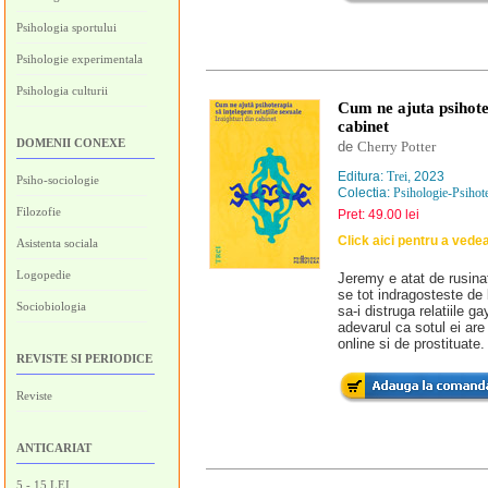
Psihologia sportului
Psihologie experimentala
Psihologia culturii
Cum ne ajuta psihoter
cabinet
DOMENII CONEXE
de
Cherry Potter
Editura:
Trei
, 2023
Psiho-sociologie
Colectia:
Psihologie-Psihot
Filozofie
Pret: 49.00 lei
Click aici pentru a vede
Asistenta sociala
Logopedie
Jeremy e atat de rusinat 
se tot indragosteste de 
Sociobiologia
sa-i distruga relatiile g
adevarul ca sotul ei are
online si de prostituate.
REVISTE SI PERIODICE
Reviste
ANTICARIAT
5 - 15 LEI