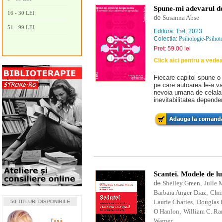
Spune-mi adevarul des
16 - 30 LEI
de
Susanna Abse
51 - 99 LEI
Editura:
Trei
, 2023
Colectia:
Psihologie-Psihot
Pret: 59.00 lei
Click aici pentru a vede
Fiecare capitol spune o
pe care autoarea le-a va
nevoia umana de celalalt
inevitabilitatea depend
Scantei. Modele de lu
de
Shelley Green
,
Julie 
Barbara Anger-Diaz
,
Chri
Laurie Charles
,
Douglas 
50 TITLURI DISPONIBILE
O Hanlon
,
William C. R
Warner