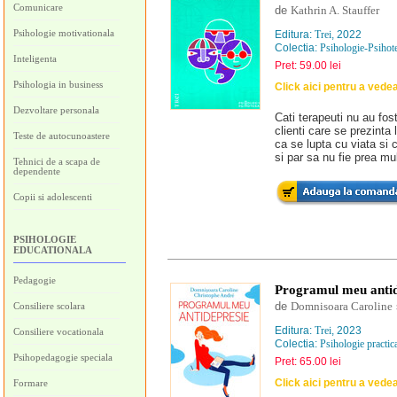
Comunicare
de
Kathrin A. Stauffer
Psihologie motivationala
Editura:
Trei
, 2022
Colectia:
Psihologie-Psihot
Inteligenta
Pret: 59.00 lei
Psihologia in business
Click aici pentru a vede
Dezvoltare personala
Cati terapeuti nu au fos
clienti care se prezinta 
Teste de autocunoastere
ca se lupta cu viata si c
si par sa nu fie prea mul
Tehnici de a scapa de
dependente
Copii si adolescenti
PSIHOLOGIE
EDUCATIONALA
Pedagogie
Programul meu antid
de
Domnisoara Caroline
Consiliere scolara
Editura:
Trei
, 2023
Consiliere vocationala
Colectia:
Psihologie practic
Psihopedagogie speciala
Pret: 65.00 lei
Click aici pentru a vede
Formare