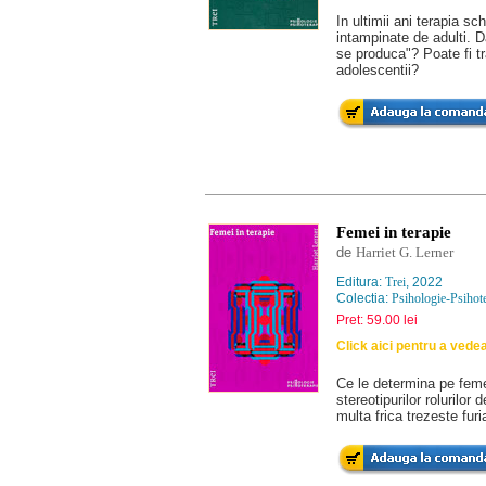
In ultimii ani terapia sc
intampinate de adulti. D
se produca"? Poate fi tr
adolescentii?
Femei in terapie
de
Harriet G. Lerner
Editura:
Trei
, 2022
Colectia:
Psihologie-Psihot
Pret: 59.00 lei
Click aici pentru a vede
Ce le determina pe feme
stereotipurilor rolurilo
multa frica trezeste fur