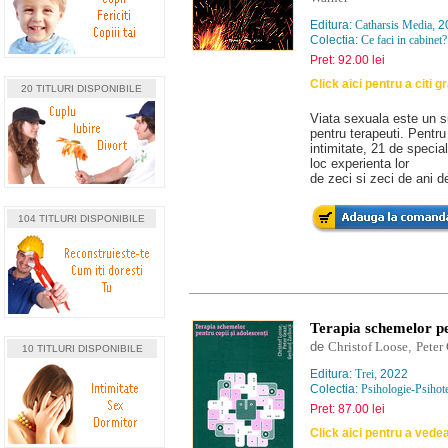
Editura:
Catharsis Media
, 
Colectia:
Ce faci in cabinet?
Pret: 92.00 lei
Click aici pentru a citi g
20 TITLURI DISPONIBILE
Viata sexuala este un su
pentru terapeuti. Pentru
intimitate, 21 de specia
loc experienta lor
de zeci si zeci de ani de
104 TITLURI DISPONIBILE
Terapia schemelor pen
de
Christof Loose
,
Peter
10 TITLURI DISPONIBILE
Editura:
Trei
, 2022
Colectia:
Psihologie-Psihot
Pret: 87.00 lei
Click aici pentru a vede