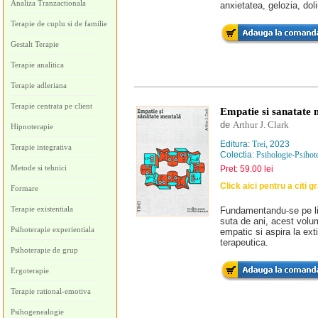
Analiza Tranzactionala
anxietatea, gelozia, doli
Terapie de cuplu si de familie
Gestalt Terapie
Terapie analitica
Terapie adleriana
Terapie centrata pe client
Empatie si sanatate 
de
Arthur J. Clark
Hipnoterapie
Editura:
Trei
, 2023
Terapie integrativa
Colectia:
Psihologie-Psihot
Metode si tehnici
Pret: 59.00 lei
Click aici pentru a citi g
Formare
Terapie existentiala
Fundamentandu-se pe lit
suta de ani, acest volum
Psihoterapie experientiala
empatic si aspira la exti
terapeutica.
Psihoterapie de grup
Ergoterapie
Terapie rational-emotiva
Psihogenealogie