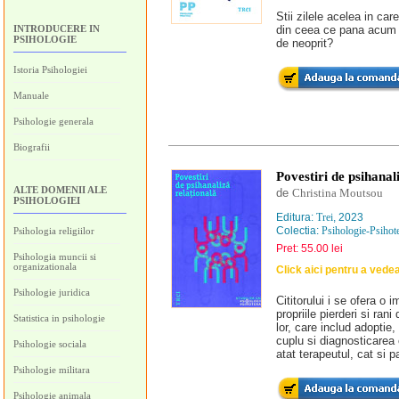
Stii zilele acelea in car
INTRODUCERE IN
din ceea ce pana acum fa
PSIHOLOGIE
de neoprit?
Istoria Psihologiei
Manuale
Psihologie generala
Biografii
Povestiri de psihanal
ALTE DOMENII ALE
de
Christina Moutsou
PSIHOLOGIEI
Editura:
Trei
, 2023
Colectia:
Psihologie-Psihot
Psihologia religiilor
Pret: 55.00 lei
Psihologia muncii si
organizationala
Click aici pentru a vede
Psihologie juridica
Cititorului i se ofera o 
propriile pierderi si ran
Statistica in psihologie
lor, care includ adoptie, 
cuplu si diagnosticarea 
Psihologie sociala
atat terapeutul, cat si p
Psihologie militara
Psihologie animala