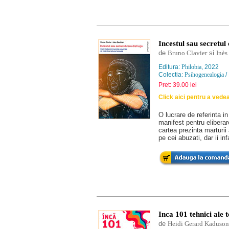
Incestul sau secretul
de
Bruno Clavier
si
Inès
Editura:
Philobia
, 2022
Colectia:
Psihogenealogia
/
Pret: 39.00 lei
Click aici pentru a vede
O lucrare de referinta in
manifest pentru eliberar
cartea prezinta marturii a
pe cei abuzati, dar ii in
Inca 101 tehnici ale t
de
Heidi Gerard Kaduson