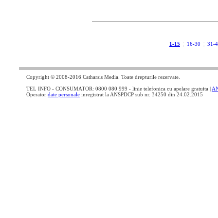
1-15
¦
16-30
¦
31-
Copyright © 2008-2016 Catharsis Media. Toate drepturile rezervate.
TEL INFO - CONSUMATOR: 0800 080 999 - linie telefonica cu apelare gratuita |
A
Operator
date personale
inregistrat la ANSPDCP sub nr. 34250 din 24.02.2015