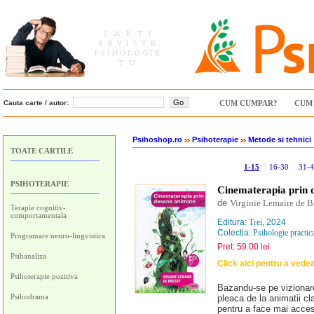
Cauta carte / autor:
CUM CUMPAR?
CUM 
Psihoshop.ro
Psihoterapie
Metode si tehnici
TOATE CARTILE
1-15
¦
16-30
¦
31-
PSIHOTERAPIE
Cinematerapia prin 
de
Virginie Lemaire de B
Terapie cognitiv-
comportamentala
Editura:
Trei
, 2024
Colectia:
Psihologie practica
Programare neuro-lingvistica
Pret: 59.00 lei
Psihanaliza
Click aici pentru a vede
Psihoterapie pozitiva
Bazandu-se pe vizionare
Psihodrama
pleaca de la animatii cl
pentru a face mai accesi