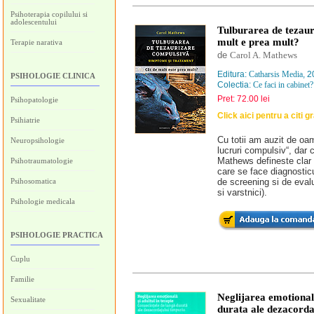
Psihoterapia copilului si
adolescentului
Tulburarea de tezaur
mult e prea mult?
Terapie narativa
de
Carol A. Mathews
Editura:
Catharsis Media
, 
PSIHOLOGIE CLINICA
Colectia:
Ce faci in cabinet?
Pret: 72.00 lei
Psihopatologie
Click aici pentru a citi g
Psihiatrie
Cu totii am auzit de oa
Neuropsihologie
lucruri compulsiv“, dar 
Mathews defineste clar 
Psihotraumatologie
care se face diagnosticu
Psihosomatica
de screening si de evalu
si varstnici).
Psihologie medicala
PSIHOLOGIE PRACTICA
Cuplu
Familie
Neglijarea emotionala
Sexualitate
durata ale dezacorda