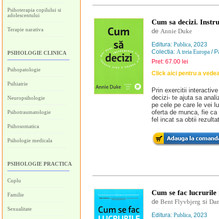
Psihoterapia copilului si
adolescentului
Cum sa decizi. Instr
Terapie narativa
de
Annie Duke
Editura:
Publica
, 2023
Colectia:
A treia Europa
/ P
PSIHOLOGIE CLINICA
Pret: 67.00 lei
Psihopatologie
Click aici pentru a vede
Psihiatrie
Prin exercitii interacti
decizi- te ajuta sa analiz
Neuropsihologie
pe cele pe care le vei lu
oferta de munca, fie ca i
Psihotraumatologie
fel incat sa obtii rezulta
Psihosomatica
Psihologie medicala
PSIHOLOGIE PRACTICA
Cuplu
Cum se fac lucrurile
Familie
de
Bent Flyvbjerg
si
Dan
Sexualitate
Editura:
Publica
, 2023