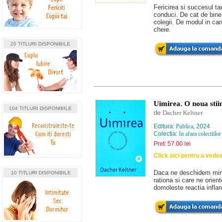
Fericirea si succesul ta
conduci. De cat de bine 
colegii. De modul in care
cheie.
20 TITLURI DISPONIBILE
Uimirea. O noua stiin
104 TITLURI DISPONIBILE
de
Dacher Keltner
Editura:
Publica
, 2024
Colectia:
In afara colectiilor
Pret: 57.00 lei
Click aici pentru a vede
Daca ne deschidem mint
10 TITLURI DISPONIBILE
rationa si care ne orien
domoleste reactia inflam