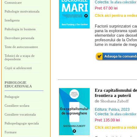
Colectia:
In afara colectiilor
Comunicare
Pret: 67.00 lei
Psihologie motivationala
Click aici pentru a vede
Inteligenta
Factorii surprinzatori c
Psihologia in business
pana la explorarea spati
elementelor care deoseb
Dezvoltare personala
profesorului de la Oxfor
lume in materie de mega
Teste de autocunoastere
Tehnici de a scapa de
dependente
Copii si adolescenti
PSIHOLOGIE
EDUCATIONALA
Era capitalismului d
frontiera a puterii
Pedagogie
de
Shoshana Zuboff
Consiliere scolara
Editura:
Publica
, 2023
Colectia:
In afara colectiilor
Consiliere vocationala
Pret: 135.00 lei
Psihopedagogie speciala
Click aici pentru a vede
Formare