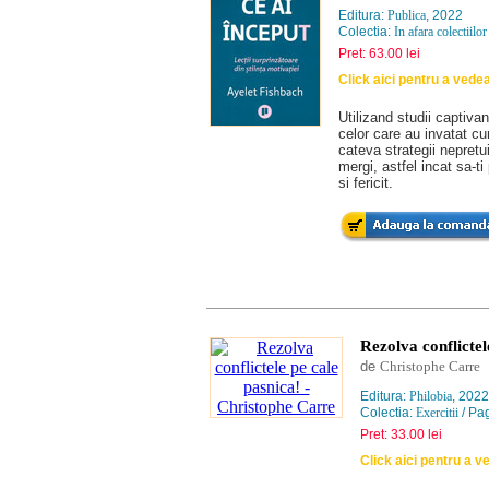
Editura:
Publica
, 2022
Colectia:
In afara colectiilor
Pret: 63.00 lei
Click aici pentru a vede
Utilizand studii captiva
celor care au invatat c
cateva strategii nepretui
mergi, astfel incat sa-t
si fericit.
Rezolva conflictel
de
Christophe Carre
Editura:
Philobia
, 2022
Colectia:
Exercitii
/ Pag
Pret: 33.00 lei
Click aici pentru a 