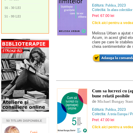
Editura:
Publica
, 2023
16 - 30 LEI
Colectia:
In afara colectiilor
Pret: 67.00 lei
51 - 99 LEI
Click aici pentru a vede
Melissa Urban a ajutat 
Acum, in acest ghid elo
clare pe care le stabiles
cheia sentimentelor de sig
Cum sa lucrezi cu (ap
bune relatii posibile
de
Michael Bungay Stani
Editura:
Publica
, 2023
Colectia:
A treia Europa
/ P
Pret: 47.00 lei
50 TITLURI DISPONIBILE
Click aici pentru a vede