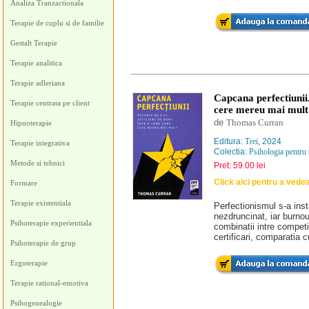
Analiza Tranzactionala
Terapie de cuplu si de familie
Gestalt Terapie
Terapie analitica
Terapie adleriana
Capcana perfectiunii.
Terapie centrata pe client
cere mereu mai mult
de
Thomas Curran
Hipnoterapie
Editura:
Trei
, 2024
Terapie integrativa
Colectia:
Psihologia pentru 
Metode si tehnici
Pret: 59.00 lei
Click aici pentru a vede
Formare
Terapie existentiala
Perfectionismul s-a inst
nezdruncinat, iar burnou
Psihoterapie experientiala
combinatii intre compet
certificari, comparatia c
Psihoterapie de grup
Ergoterapie
Terapie rational-emotiva
Psihogenealogie