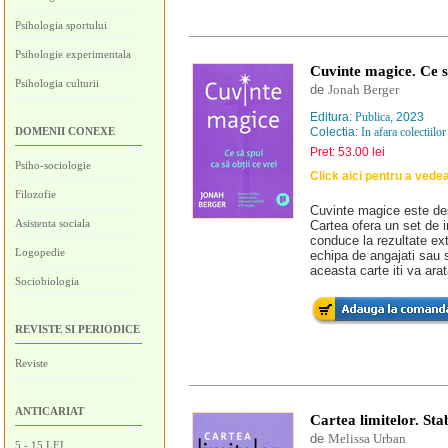
Psihologia sportului
Psihologie experimentala
Cuvinte magice. Ce sa
Psihologia culturii
de
Jonah Berger
Editura:
Publica
, 2023
DOMENII CONEXE
Colectia:
In afara colectiilor
Pret: 53.00 lei
Psiho-sociologie
Click aici pentru a vede
Filozofie
Cuvinte magice este dest
Asistenta sociala
Cartea ofera un set de 
conduce la rezultate ext
Logopedie
echipa de angajati sau s
aceasta carte iti va ara
Sociobiologia
REVISTE SI PERIODICE
Reviste
ANTICARIAT
Cartea limitelor. Stab
de
Melissa Urban
5 - 15 LEI