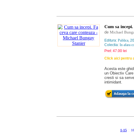
Cum sa incepi.
de
Michael Bunga
Editura:
Publica
, 2
Colectia:
In afara co
Pret: 47.00 lei
Click aici pentru
Acesta este ghidul
un Obiectiv Care
cresti si sa serv
intimidant.
1-15
¦
1