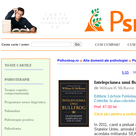
Cauta carte / autor:
CUM CUMPAR?
CUM 
Psihoshop.ro
Alte domenii ale psihologiei
Ps
TOATE CARTILE
1-15
¦
1
PSIHOTERAPIE
Intelepciunea unui Bu
de
William H. McRaven
Terapie cognitiv-
comportamentala
Editura:
LifeStyle Publishin
Colectia:
In afara colectiilor
Programare neuro-lingvistica
Pret: 47.00 lei
Psihanaliza
Click aici pentru a vede
Psihoterapie pozitiva
In 2011, cand a prelua
Psihodrama
Statelor Unite, amiralul
acordata militarului SE