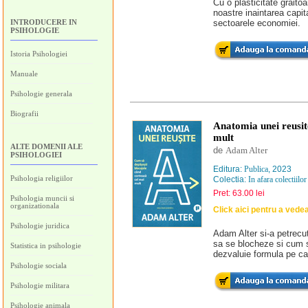
Cu o plasticitate graito
noastre inaintarea capit
INTRODUCERE IN
sectoarele economiei.
PSIHOLOGIE
Istoria Psihologiei
Manuale
Psihologie generala
Biografii
Anatomia unei reusit
mult
ALTE DOMENII ALE
de
Adam Alter
PSIHOLOGIEI
Editura:
Publica
, 2023
Psihologia religiilor
Colectia:
In afara colectiilor
Pret: 63.00 lei
Psihologia muncii si
organizationala
Click aici pentru a vede
Psihologie juridica
Adam Alter si-a petrecu
sa se blocheze si cum s
Statistica in psihologie
dezvaluie formula pe car
Psihologie sociala
Psihologie militara
Psihologie animala