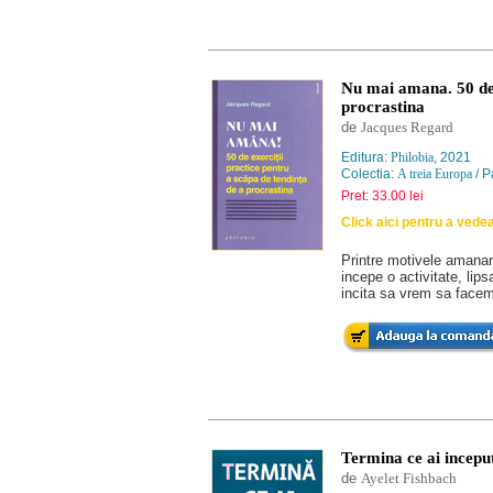
Nu mai amana. 50 de 
procrastina
de
Jacques Regard
Editura:
Philobia
, 2021
Colectia:
A treia Europa
/ P
Pret: 33.00 lei
Click aici pentru a vede
Printre motivele amanari
incepe o activitate, lips
incita sa vrem sa facem 
Termina ce ai inceput
de
Ayelet Fishbach