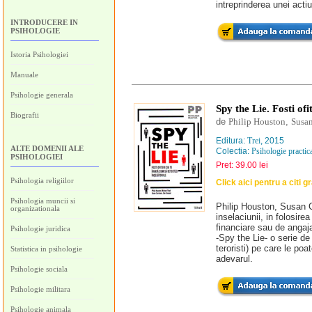
intreprinderea unei actiu
INTRODUCERE IN
PSIHOLOGIE
Istoria Psihologiei
Manuale
Psihologie generala
Spy the Lie. Fosti ofi
Biografii
de
Philip Houston
,
Susan
Editura:
Trei
, 2015
ALTE DOMENII ALE
Colectia:
Psihologie practic
PSIHOLOGIEI
Pret: 39.00 lei
Psihologia religiilor
Click aici pentru a citi g
Psihologia muncii si
Philip Houston, Susan C
organizationala
inselaciunii, in folosirea
financiare sau de angaj
Psihologie juridica
-Spy the Lie- o serie de 
teroristi) pe care le po
Statistica in psihologie
adevarul.
Psihologie sociala
Psihologie militara
Psihologie animala