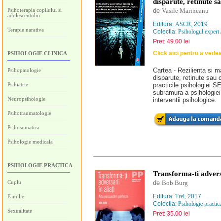
disparute, retinute s
Psihoterapia copilului si
de
Vasile Marineanu
adolescentului
Editura:
ASCR
, 2019
Terapie narativa
Colectia:
Psihologul expert
Pret: 49.00 lei
Click aici pentru a vede
PSIHOLOGIE CLINICA
Cartea - Rezilienta si m
Psihopatologie
disparute, retinute sau
Psihiatrie
practicile psihologiei S
subramura a psihologiei 
Neuropsihologie
interventii psihologice.
Psihotraumatologie
Psihosomatica
Psihologie medicala
PSIHOLOGIE PRACTICA
Transforma-ti adversa
Cuplu
de
Bob Burg
Editura:
Trei
, 2017
Familie
Colectia:
Psihologie practic
Sexualitate
Pret: 35.00 lei