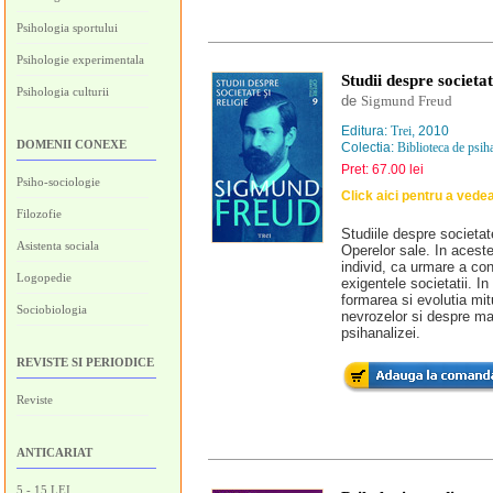
Psihologia sportului
Psihologie experimentala
Studii despre societat
Psihologia culturii
de
Sigmund Freud
Editura:
Trei
, 2010
DOMENII CONEXE
Colectia:
Biblioteca de psih
Pret: 67.00 lei
Psiho-sociologie
Click aici pentru a vede
Filozofie
Studiile despre societat
Asistenta sociala
Operelor sale. In aceste
individ, ca urmare a conf
Logopedie
exigentele societatii. In
formarea si evolutia mit
Sociobiologia
nevrozelor si despre mar
psihanalizei.
REVISTE SI PERIODICE
Reviste
ANTICARIAT
5 - 15 LEI