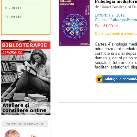
Psihologia mediatoru
de
Daniel Bowling
si
Da
16 - 30 LEI
Editura:
Trei
, 2012
51 - 99 LEI
Colectia:
Psihologie-Psihot
Pret: 61.00 lei
Click aici pentru a vede
Cartea -Psihologia medi
adreseaza atat mediatori
conflicte si sa isi dep
domeniu, cat si psihologi
sociale si tuturor celor 
facilitarii solutionarii di
50 TITLURI DISPONIBILE