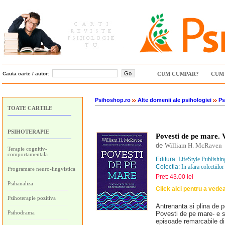
Cauta carte / autor:
CUM CUMPAR?
CUM 
Psihoshop.ro
Alte domenii ale psihologiei
Ps
TOATE CARTILE
PSIHOTERAPIE
Povesti de pe mare. V
de
William H. McRaven
Terapie cognitiv-
comportamentala
Editura:
LifeStyle Publishin
Colectia:
In afara colectiilor
Programare neuro-lingvistica
Pret: 43.00 lei
Psihanaliza
Click aici pentru a vede
Psihoterapie pozitiva
Antrenanta si plina de p
Psihodrama
Povesti de pe mare- e s
episoade remarcabile di