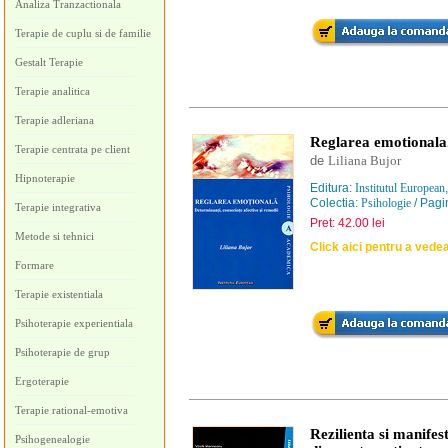
Analiza Tranzactionala
Terapie de cuplu si de familie
Gestalt Terapie
Terapie analitica
Terapie adleriana
Reglarea emotionala.
Terapie centrata pe client
de
Liliana Bujor
Hipnoterapie
Editura:
Institutul European
Colectia:
Psihologie
/ Pagi
Terapie integrativa
Pret: 42.00 lei
Metode si tehnici
Click aici pentru a vede
Formare
Terapie existentiala
Psihoterapie experientiala
Psihoterapie de grup
Ergoterapie
Terapie rational-emotiva
Rezilienta si manifes
Psihogenealogie