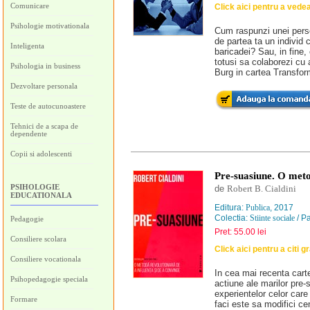
Comunicare
Click aici pentru a vede
Psihologie motivationala
Cum raspunzi unei persoa
de partea ta un individ 
Inteligenta
baricadei? Sau, in fine,
totusi sa colaborezi cu
Psihologia in business
Burg in cartea Transforma
Dezvoltare personala
Teste de autocunoastere
Tehnici de a scapa de
dependente
Copii si adolescenti
Pre-suasiune. O meto
PSIHOLOGIE
de
Robert B. Cialdini
EDUCATIONALA
Editura:
Publica
, 2017
Colectia:
Stiinte sociale
/ Pa
Pedagogie
Pret: 55.00 lei
Consiliere scolara
Click aici pentru a citi g
Consiliere vocationala
In cea mai recenta cart
Psihopedagogie speciala
actiune ale marilor pre-
experientelor celor care
Formare
faci este sa modifici cent