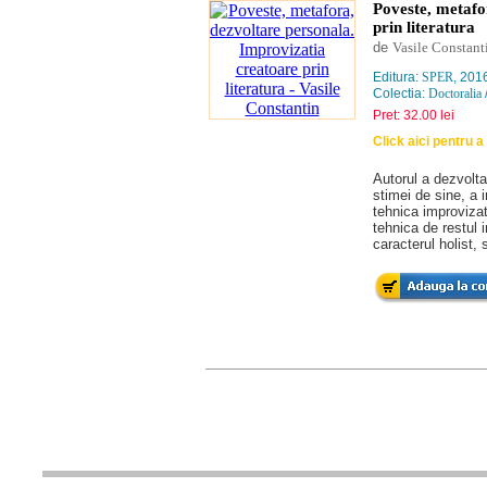
Poveste, metafo
prin literatura
de
Vasile Constant
Editura:
SPER
, 201
Colectia:
Doctoralia
Pret: 32.00 lei
Click aici pentru a 
Autorul a dezvolt
stimei de sine, a 
tehnica improvizat
tehnica de restul i
caracterul holist, 