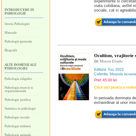
experimente si cercetari
viata cotidiana, astfel i
INTRODUCERE IN
sociale, cat si agreabila
PSIHOLOGIE
Istoria Psihologiei
Manuale
Psihologie generala
Biografii
Ocultism, vrajitorie 
de
Mircea Eliade
ALTE DOMENII ALE
PSIHOLOGIEI
Editura:
Trei
, 2022
Colectia:
Misterele inconstie
Psihologia religiilor
Pret: 45.00 lei
Click aici pentru a vede
Psihologia muncii si
organizationala
In perioada dominata de 
Psihologie juridica
extraordinar al unor mis
Statistica in psihologie
Psihologie sociala
Psihologie militara
Psihologie animala