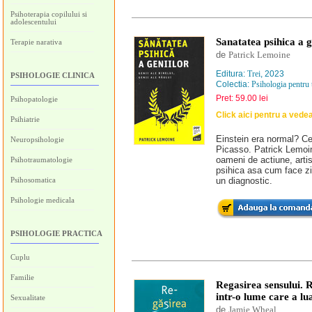
Psihoterapia copilului si
adolescentului
Sanatatea psihica a ge
Terapie narativa
de
Patrick Lemoine
Editura:
Trei
, 2023
PSIHOLOGIE CLINICA
Colectia:
Psihologia pentru 
Pret: 59.00 lei
Psihopatologie
Click aici pentru a vede
Psihiatrie
Einstein era normal? C
Neuropsihologie
Picasso. Patrick Lemoine
oameni de actiune, artist
Psihotraumatologie
psihica asa cum face zi
Psihosomatica
un diagnostic.
Psihologie medicala
PSIHOLOGIE PRACTICA
Cuplu
Familie
Regasirea sensului. 
intr-o lume care a lu
Sexualitate
de
Jamie Wheal