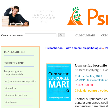
Cauta carte / autor:
CUM CUMPAR?
CUM 
Psihoshop.ro
Alte domenii ale psihologiei
Ps
TOATE CARTILE
PSIHOTERAPIE
Cum se fac lucrurile
de
Bent Flyvbjerg
si
Dan
Terapie cognitiv-
comportamentala
Editura:
Publica
, 2023
Colectia:
In afara colectiilor
Programare neuro-lingvistica
Pret: 67.00 lei
Psihanaliza
Click aici pentru a vede
Psihoterapie pozitiva
Factorii surprinzatori c
Psihodrama
pana la explorarea spati
elementelor care deoseb