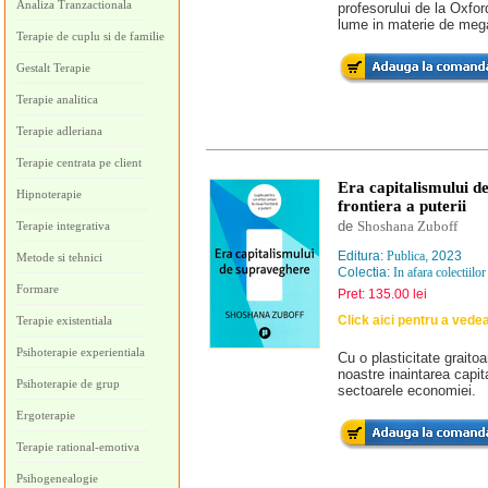
Analiza Tranzactionala
profesorului de la Oxfor
lume in materie de mega
Terapie de cuplu si de familie
Gestalt Terapie
Terapie analitica
Terapie adleriana
Terapie centrata pe client
Era capitalismului d
Hipnoterapie
frontiera a puterii
de
Shoshana Zuboff
Terapie integrativa
Editura:
Publica
, 2023
Metode si tehnici
Colectia:
In afara colectiilor
Formare
Pret: 135.00 lei
Click aici pentru a vede
Terapie existentiala
Psihoterapie experientiala
Cu o plasticitate graito
noastre inaintarea capit
Psihoterapie de grup
sectoarele economiei.
Ergoterapie
Terapie rational-emotiva
Psihogenealogie