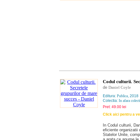
Codul culturii. Se
de
Daniel Coyle
Editura:
Publica
, 2018
Colectia:
In afara colecti
Pret: 49.00 lei
Click aici pentru a v
In Codul culturii, Da
eficiente organizati
Statelor Unite, com
a arata ce anume le 