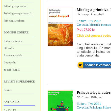
Psihologia sportului
Mitologia primitiva. 
Psihologie experimentala
de
Joseph Campbell
Psihologia culturii
Editura:
Trei
, 2022
Colectia:
Misterele inconstie
Pret: 97.00 lei
DOMENII CONEXE
Click aici pentru a vede
Psiho-sociologie
Campbell arata cum mitu
lungul timpului. Pe masu
Filozofie
arhetipale, el indica, 
viata personala.
Asistenta sociala
Logopedie
Sociobiologia
REVISTE SI PERIODICE
Reviste
Psihopatologia autori
de
Ariane Bilheran
ANTICARIAT
Editura:
Trei
, 2021
Colectia:
Psihologie-Psihot
5 - 15 LEI