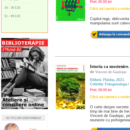
Pret: 45.00 lei
16 - 30 LEI
Click aici pentru a vede
51 - 99 LEI
Copilul-rege, delicventa 
manipularea sunt cateva
Istoria ca mostenire.
de
Vincent de Gaulejac
Editura:
Philobia
, 2021
Colectia:
Psihogenealogia
/
Pret: 39.00 lei
Click aici pentru a vede
O carte despre secrete d
timp de mai bine de trei
Vincent de Gaulejac, pri
50 TITLURI DISPONIBILE
reuneste cu psihogenea