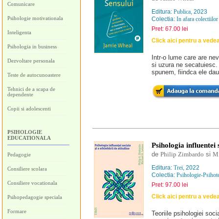
Comunicare
Editura:
Publica
, 2023
Psihologie motivationala
Colectia:
In afara colectiilor
Pret: 67.00 lei
Inteligenta
Click aici pentru a vede
Psihologia in business
Intr-o lume care are nev
Dezvoltare personala
si uzura ne secatuiesc. 
spunem, fiindca ele dau 
Teste de autocunoastere
Tehnici de a scapa de
dependente
Copii si adolescenti
PSIHOLOGIE
EDUCATIONALA
Psihologia influentei 
de
Philip Zimbardo
si
Mi
Pedagogie
Editura:
Trei
, 2022
Consiliere scolara
Colectia:
Psihologie-Psihot
Consiliere vocationala
Pret: 97.00 lei
Click aici pentru a vede
Psihopedagogie speciala
Formare
Teoriile psihologiei soci