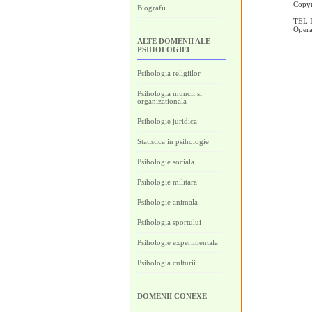
Copyr
Biografii
TEL I
Oper
ALTE DOMENII ALE
PSIHOLOGIEI
Psihologia religiilor
Psihologia muncii si
organizationala
Psihologie juridica
Statistica in psihologie
Psihologie sociala
Psihologie militara
Psihologie animala
Psihologia sportului
Psihologie experimentala
Psihologia culturii
DOMENII CONEXE