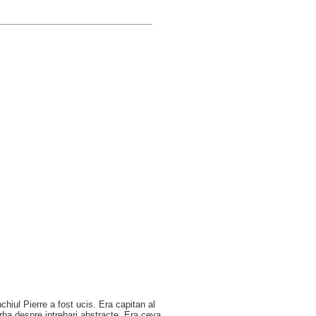
hiul Pierre a fost ucis. Era capitan al
rba despre intrebari abstracte. Era ceva