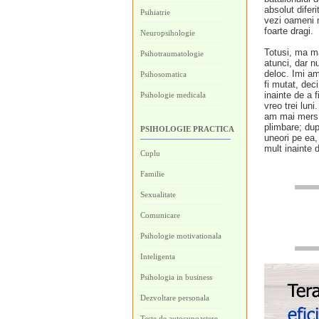
absolut difer
Psihiatrie
vezi oameni m
foarte dragi.
Neuropsihologie
Totusi, ma m
Psihotraumatologie
atunci, dar n
deloc. Imi am
Psihosomatica
fi mutat, dec
inainte de a 
Psihologie medicala
vreo trei lu
am mai mers p
plimbare; du
PSIHOLOGIE PRACTICA
uneori pe ea,
mult inainte d
Cuplu
Familie
Sexualitate
Comunicare
Psihologie motivationala
Inteligenta
Psihologia in business
Dezvoltare personala
Teste de autocunoastere