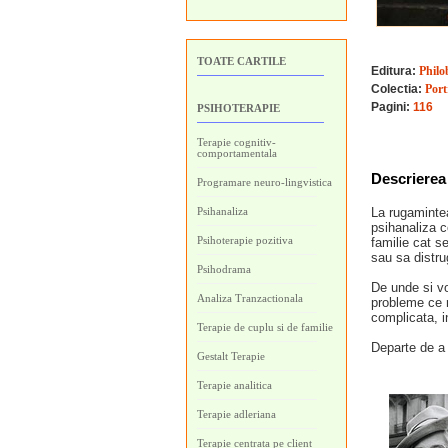
TOATE CARTILE
Editura:
Philo
Colectia:
Port
Pagini:
116
PSIHOTERAPIE
Terapie cognitiv-
comportamentala
Descrierea 
Programare neuro-lingvistica
Psihanaliza
La rugamintea
psihanaliza co
Psihoterapie pozitiva
familie cat s
sau sa distru
Psihodrama
De unde si vo
Analiza Tranzactionala
probleme ce n
complicata, in
Terapie de cuplu si de familie
Departe de a f
Gestalt Terapie
Terapie analitica
Terapie adleriana
Terapie centrata pe client