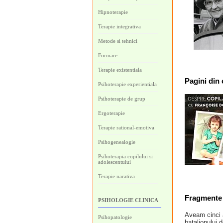
Hipnoterapie
Terapie integrativa
Metode si tehnici
Formare
Terapie existentiala
Pagini
din 
Psihoterapie experientiala
Psihoterapie de grup
Ergoterapie
Terapie rational-emotiva
Psihogenealogie
Psihoterapia copilului si
adolescentului
Terapie narativa
Fragmente 
PSIHOLOGIE CLINICA
Aveam cinci a
Psihopatologie
batalionului 