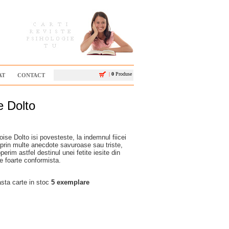
|
0
Produse
AT
CONTACT
e Dolto
oise Dolto isi povesteste, la indemnul fiicei
, prin multe anecdote savuroase sau triste,
erim astfel destinul unei fetite iesite din
e foarte conformista.
ta carte in stoc
5 exemplare