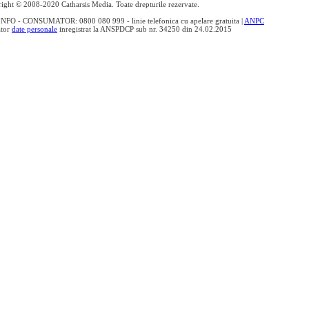
ight © 2008-2020 Catharsis Media. Toate drepturile rezervate.
NFO - CONSUMATOR: 0800 080 999 - linie telefonica cu apelare gratuita |
ANPC
ator
date personale
inregistrat la ANSPDCP sub nr. 34250 din 24.02.2015