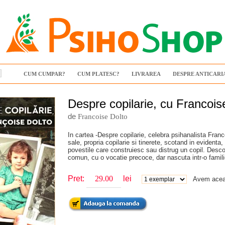
CUM CUMPAR?
CUM PLATESC?
LIVRAREA
DESPRE ANTICARI
Despre copilarie, cu Francois
de
Francoise Dolto
In cartea -Despre copilarie, celebra psihanalista Franc
sale, propria copilarie si tinerete, scotand in evidenta
povestile care construiesc sau distrug un copil. Descop
comun, cu o vocatie precoce, dar nascuta intr-o famili
Pret:
lei
Avem aceas