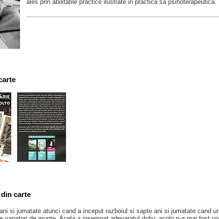
ales prin abilitatile practice ilustrate in practica sa psihoterapeutica.
carte
din carte
ni si jumatate atunci cand a inceput razboiul si sapte ani si jumatate cand unc
de vanatori de munte. Acela a insemnat adevaratul doliu; acolo n-a mai fost vo