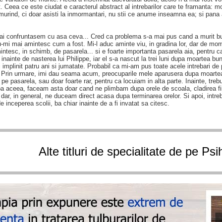
it. Ceea ce este ciudat e caracterul abstract al intrebarilor care te framanta:
urind, ci doar asisti la inmormantari, nu stii ce anume inseamna ea; si pan
ai confruntasem cu asa ceva... Cred ca problema s-a mai pus cand a murit b
u-mi mai amintesc cum a fost. Mi-l aduc aminte viu, in gradina lor, dar de mom
intesc, in schimb, de pasarela... si e foarte importanta pasarela aia, pentru c
i inainte de nasterea lui Philippe, iar el s-a nascut la trei luni dupa moartea bu
fi implinit patru ani si jumatate. Probabil ca mi-am pus toate acele intrebari de 
ni. Prin urmare, imi dau seama acum, preocuparile mele aparusera dupa moarte
e pasarela, sau doar foarte rar, pentru ca locuiam in alta parte. Inainte, tr
pa aceea, faceam asta doar cand ne plimbam dupa orele de scoala, cladirea fi
 dar, in general, ne duceam direct acasa dupa terminarea orelor. Si apoi, intr
e inceperea scolii, ba chiar inainte de a fi invatat sa citesc.
Alte titluri de specialitate de pe Ps