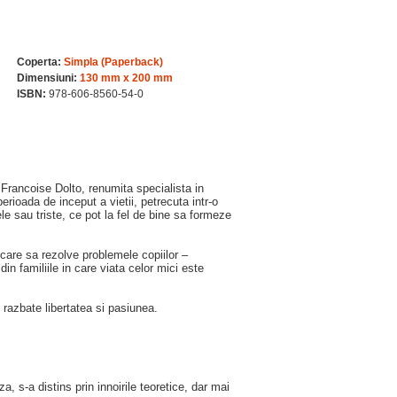
Coperta:
Simpla (Paperback)
Dimensiuni:
130 mm x 200 mm
ISBN:
978-606-8560-54-0
 Francoise Dolto, renumita specialista in
perioada de inceput a vietii, petrecuta intr-o
e sau triste, ce pot la fel de bine sa formeze
care sa rezolve problemele copiilor –
in familiile in care viata celor mici este
e razbate libertatea si pasiunea.
, s-a distins prin innoirile teoretice, dar mai