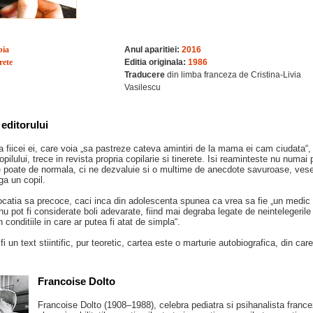
bia
Anul aparitiei:
2016
rete
Editia originala:
1986
Traducere
din limba franceza de Cristina-Livia
Vasilescu
editorului
 fiicei ei, care voia „sa pastreze cateva amintiri de la mama ei cam ciudata“,
pilului, trece in revista propria copilarie si tinerete. Isi reaminteste nu numai 
e poate de normala, ci ne dezvaluie si o multime de anecdote savuroase, vesel
ga un copil.
catia sa precoce, caci inca din adolescenta spunea ca vrea sa fie „un medic 
u pot fi considerate boli adevarate, fiind mai degraba legate de neintelegerile d
 conditiile in care ar putea fi atat de simpla“.
i un text stiintific, pur teoretic, cartea este o marturie autobiografica, din car
Francoise Dolto
Francoise Dolto (1908–1988), celebra pediatra si psihanalista franceza