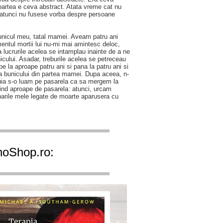
 moartea e ceva abstract. Atata vreme cat nu
a atunci nu fusese vorba despre persoane
unicul meu, tatal mamei. Aveam patru ani
entul mortii lui nu-mi mai amintesc deloc,
a lucrurile acelea se intamplau inainte de a ne
nicului. Asadar, treburile acelea se petreceau
pe la aproape patru ani si pana la patru ani si
a bunicului din partea mamei. Dupa aceea, n-
ebuia s-o luam pe pasarela ca sa mergem la
ind aproape de pasarela: atunci, urcam
ebarile mele legate de moarte aparusera cu
ihoShop.ro: