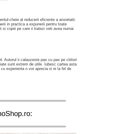
ntul-cheie al reducerii eficiente a anxietatii.
erii in practica a expunerii pentru toate
t si copiii pe care ii tratezi veti avea numai
t. Autorul ii calauzeste pas cu pas pe cititori
aliate sunt extrem de utile. Iubesc cartea asta
cu experienta o vor aprecia si ei la fel de
ihoShop.ro: