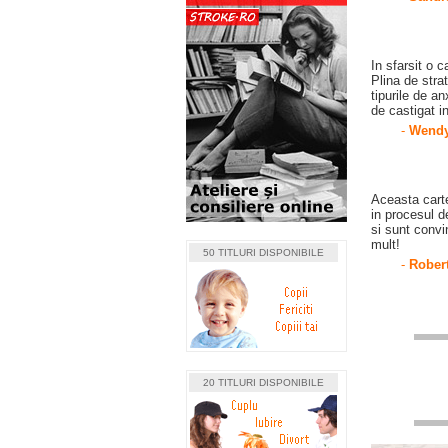
In sfarsit o c
Plina de strat
tipurile de an
de castigat in
-
Wendy 
Aceasta carte
in procesul de
si sunt convi
mult!
50 TITLURI DISPONIBILE
-
Robert
20 TITLURI DISPONIBILE