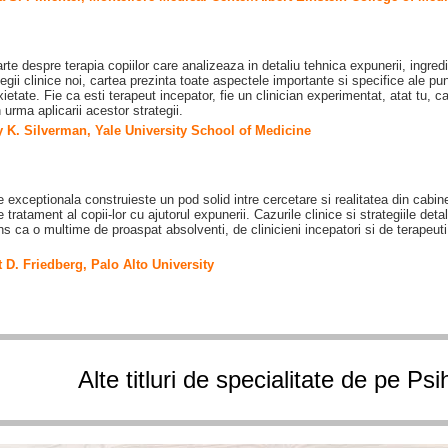
arte despre terapia copiilor care analizeaza in detaliu tehnica expunerii, ingredie
egii clinice noi, cartea prezinta toate aspectele importante si specifice ale pun
xietate. Fie ca esti terapeut incepator, fie un clinician experimentat, atat tu, ca
 urma aplicarii acestor strategii.
K. Silverman, Yale University School of Medicine
 exceptionala construieste un pod solid intre cercetare si realitatea din cabine
 tratament al copii-lor cu ajutorul expunerii. Cazurile clinice si strategiile det
ns ca o multime de proaspat absolventi, de clinicieni incepatori si de terapeuti 
 D. Friedberg, Palo Alto University
Alte titluri de specialitate de pe Ps