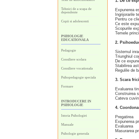
1. De ce ex
Tehnici de a scapa de
Expunerea es
dependente
Ingrijorarile 
Pentru ce clie
Copii si adolescenti
Ce este exp
Scopurile exp
Temele princip
PSIHOLOGIE
EDUCATIONALA
2. Psihoeduc
Pedagogie
Sistemul inrad
Triunghiul co
Consiliere scolara
De ce expune
Stabilirea ast
Consiliere vocationala
Regulile de b
Psihopedagogie speciala
3. Scara fri
Formare
Evaluarea tin
Construirea sc
Cateva cuvin
INTRODUCERE IN
PSIHOLOGIE
4. Coordonar
Istoria Psihologiei
Pregatirea
Expunerea pr
Manuale
Evaluarea
Masurarea pr
Psihologie generala