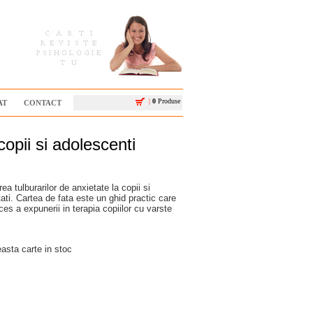
|
0
Produse
AT
CONTACT
opii si adolescenti
ea tulburarilor de anxietate la copii si
tati. Cartea de fata este un ghid practic care
es a expunerii in terapia copiilor cu varste
sta carte in stoc