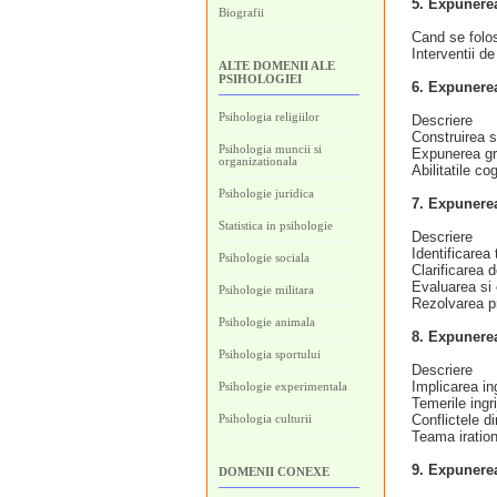
5. Expunerea
Biografii
Cand se folose
Interventii de
ALTE DOMENII ALE
PSIHOLOGIEI
6. Expunerea
Psihologia religiilor
Descriere
Construirea sc
Psihologia muncii si
Expunerea gr
organizationala
Abilitatile co
Psihologie juridica
7. Expunerea
Statistica in psihologie
Descriere
Identificarea 
Psihologie sociala
Clarificarea d
Evaluarea si e
Psihologie militara
Rezolvarea pr
Psihologie animala
8. Expunerea
Psihologia sportului
Descriere
Implicarea ingr
Psihologie experimentala
Temerile ingri
Psihologia culturii
Conflictele din
Teama iration
9. Expunerea
DOMENII CONEXE