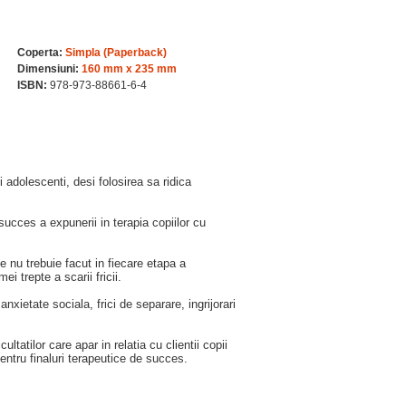
Coperta:
Simpla (Paperback)
Dimensiuni:
160 mm x 235 mm
ISBN:
978-973-88661-6-4
i adolescenti, desi folosirea sa ridica
ucces a expunerii in terapia copiilor cu
 nu trebuie facut in fiecare etapa a
i trepte a scarii fricii.
anxietate sociala, frici de separare, ingrijorari
ltatilor care apar in relatia cu clientii copii
pentru finaluri terapeutice de succes.