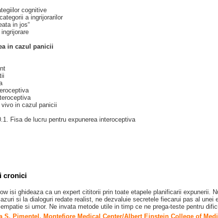
tegiilor cognitive
categorii a ingrijorarilor
ata in jos“
ingrijorare
a in cazul panicii
nt
ii
a
eroceptiva
teroceptiva
vivo in cazul panicii
.1. Fisa de lucru pentru expunerea interoceptiva
i cronici
 isi ghideaza ca un expert cititorii prin toate etapele planificarii expunerii. 
zuri si la dialoguri redate realist, ne dezvaluie secretele fiecarui pas al unei 
mpatie si umor. Ne invata metode utile in timp ce ne prega-teste pentru dificult
 S. Pimentel, Montefiore Medical Center/Albert Einstein College of Med