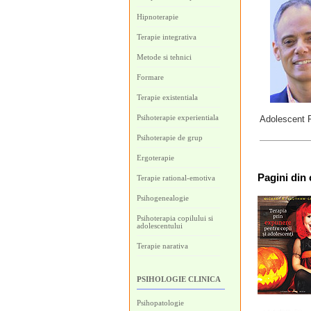
Hipnoterapie
Terapie integrativa
Metode si tehnici
Formare
Terapie existentiala
Psihoterapie experientiala
Adolescent P
Psihoterapie de grup
Ergoterapie
Pagini
din 
Terapie rational-emotiva
Psihogenealogie
Psihoterapia copilului si
adolescentului
Terapie narativa
PSIHOLOGIE CLINICA
Psihopatologie