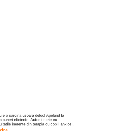
Nu e o sarcina usoara deloc! Apeland la
expuneri eficiente. Autorul scrie cu
atile inerente din terapia cu copiii anxiosi.
icine