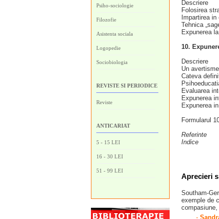
Descriere
Psiho-sociologie
Folosirea stra
Impartirea in 
Filozofie
Tehnica „sage
Expunerea la 
Asistenta sociala
10. Expunere
Logopedie
Descriere
Sociobiologia
Un avertisme
Cateva definit
Psihoeducati
REVISTE SI PERIODICE
Evaluarea int
Expunerea in
Reviste
Expunerea in 
Formularul 10
ANTICARIAT
Referinte
Indice
5 - 15 LEI
16 - 30 LEI
51 - 99 LEI
Aprecieri s
Southam-Gerow
exemple de ca
compasiune, e
-
Sandra