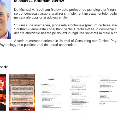
Michael A. Southam-Gerow
Dr. Michael A. Southam-Gerow este profesor de psihologie la Virgini
se concentreaza asupra analizei si implementarii tratamentelor psih
mintala ale copiilor si adolescentilor.
Studiaza, de asemenea, procesele emotionale (precum reglarea afectiv
Southam-Gerow este consultant pentru PracticeWise, o companie care of
despre abordarile bazate pe dovezi in ingrijirea sanatatii mintale a cop
A scris numeroase articole in Journal of Consulting and Clinical Psyc
sychology si a publicat zeci de lucrari academice.
carte