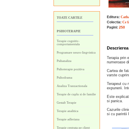
Editura:
Catha
TOATE CARTILE
Colectia:
Ce f
Pagini:
250
PSIHOTERAPIE
Terapie cognitiv-
comportamentala
Descrierea 
Programare neuro-lingvistica
Terapia prin e
Psihanaliza
numeroase dif
Psihoterapie pozitiva
Cartea de fat
varste cuprins
Psihodrama
Terapeut cu m
Analiza Tranzactionala
expunerii. In
Terapie de cuplu si de familie
Este explicata
si panica.
Gestalt Terapie
Cazurile clini
Terapie analitica
si cu parintii
Terapie adleriana
Terapie centrata pe client