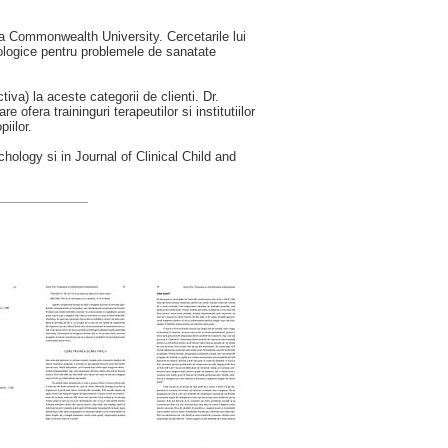
a Commonwealth University. Cercetarile lui
ologice pentru problemele de sanatate
a) la aceste categorii de clienti. Dr.
era traininguri terapeutilor si institutiilor
iilor.
hology si in Journal of Clinical Child and