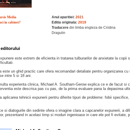
rsis Media
Anul aparitiei:
2021
aci in cabinet?
Editia originala:
2019
Traducere
din limba engleza de Cristina
Dragulin
editorului
xpunere este extrem de eficienta in tratarea tulburarilor de anxietate la copii s
icultati.
a este un ghid practic care ofera recomandari detaliate pentru organizarea cu s
e intre 5 si 18 ani.
ulta experienta clinica, Michael A. Southam-Gerow explica ce e de facut si ce
terventia este descrisa pas cu pas, de la prima evaluare pana la depasirea ultime
 aplicarea tehnicii expunerii pentru diferite tipuri de probleme: fobii specifice, 
ce si dialogurile din sedinte ofera o imagine clara a capcanelor expunerii, a dificu
 lor, prezentand in acelasi timp si moduri ingenioase in care ele pot fi evitate, 