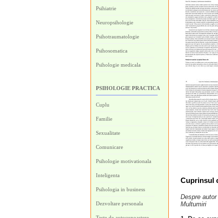
Psihiatrie
Neuropsihologie
Psihotraumatologie
Psihosomatica
Psihologie medicala
PSIHOLOGIE PRACTICA
Cuplu
Familie
Sexualitate
Comunicare
Psihologie motivationala
Inteligenta
Cuprinsul c
Psihologia in business
Despre autor
Dezvoltare personala
Multumiri
Teste de autocunoastere