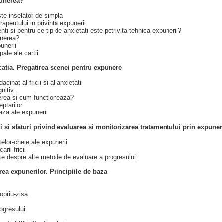
punerea?
te inselator de simpla
terapeutului in privinta expunerii
nti si pentru ce tip de anxietati este potrivita tehnica expunerii?
unerea?
unerii
ale ale cartii
atia. Pregatirea scenei pentru expunere
acinat al fricii si al anxietatii
gnitiv
rea si cum functioneaza?
eptarilor
aza ale expunerii
cii si sfaturi privind evaluarea si monitorizarea tratamentului prin expune
telor-cheie ale expunerii
arii fricii
te despre alte metode de evaluare a progresului
ea expunerilor. Principiile de baza
opriu-zisa
ogresului