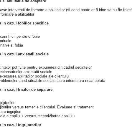
 si abilitatile de adaptare
sc interventii de formare a abilitatilor (si cand poate ar fi bine sa nu fie folosi
 formare a abilitatilor
 in cazul fobiilor specifice
arii fricii pentru o fobie
aduala
gnitive si fobia
 in cazul anxietatii sociale
tintelor potrivite pentru expunerea din cadrul sedintelor
eclansatorilor anxietatii sociale
xersarea abilitatilor sociale ale clientului
oblemelor cand situatiile sociale iau o intorsatura neasteptata
 in cazul fricilor de separare
ijitorilor
jitorilor versus temerile clientului. Evaluare si tratament
tre ingrijitori
ala a copilului versus receptivitatea copilului
 in cazul ingrijorarilor