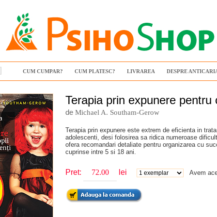
CUM CUMPAR?
CUM PLATESC?
LIVRAREA
DESPRE ANTICARI
Terapia prin expunere pentru c
de
Michael A. Southam-Gerow
Terapia prin expunere este extrem de eficienta in tratar
adolescenti, desi folosirea sa ridica numeroase dificul
ofera recomandari detaliate pentru organizarea cu succ
cuprinse intre 5 si 18 ani.
Pret:
lei
Avem acea