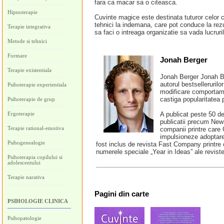
fara ca macar sa o citeasca.
Hipnoterapie
Cuvinte magice este destinata tuturor celor c
tehnici la indemana, care pot conduce la rezu
Terapie integrativa
sa faci o intreaga organizatie sa vada lucruri
Metode si tehnici
Formare
Jonah Berger
Terapie existentiala
Jonah Berger Jonah Be
autorul bestselleruril
Psihoterapie experientiala
modificare comportamen
castiga popularitatea 
Psihoterapie de grup
Ergoterapie
A publicat peste 50 de 
publicatii precum New
Terapie rational-emotiva
companii printre care 
impulsioneze adoptare
Psihogenealogie
fost inclus de revista Fast Company printre c
numerele speciale „Year in Ideas” ale revi
Psihoterapia copilului si
adolescentului
Terapie narativa
Pagini
din carte
PSIHOLOGIE CLINICA
Psihopatologie