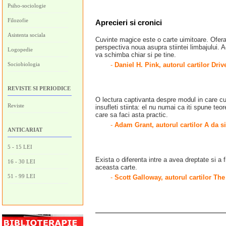
Psiho-sociologie
Filozofie
Aprecieri si cronici
Asistenta sociala
Cuvinte magice este o carte uimitoare. Ofera
perspectiva noua asupra stiintei limbajului. A
Logopedie
va schimba chiar si pe tine.
Sociobiologia
-
Daniel H. Pink, autorul cartilor Dri
REVISTE SI PERIODICE
O lectura captivanta despre modul in care cu
Reviste
insufleti stiinta: el nu numai ca iti spune teo
care sa faci asta practic.
-
Adam Grant, autorul cartilor A da si
ANTICARIAT
5 - 15 LEI
Exista o diferenta intre a avea dreptate si a f
16 - 30 LEI
aceasta carte.
51 - 99 LEI
-
Scott Galloway, autorul cartilor The 