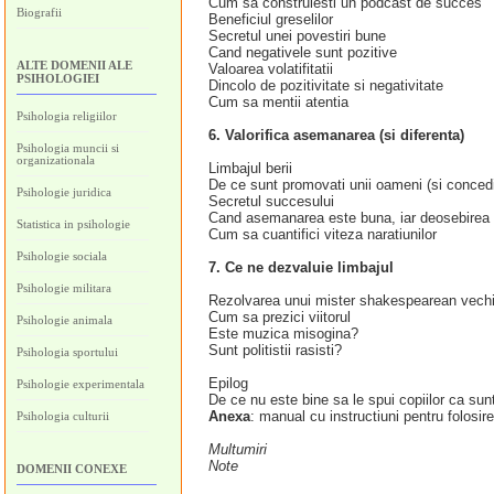
Cum sa construiesti un podcast de succes
Biografii
Beneficiul greselilor
Secretul unei povestiri bune
Cand negativele sunt pozitive
ALTE DOMENII ALE
Valoarea volatifitatii
PSIHOLOGIEI
Dincolo de pozitivitate si negativitate
Cum sa mentii atentia
Psihologia religiilor
6. Valorifica asemanarea (si diferenta)
Psihologia muncii si
organizationala
Limbajul berii
De ce sunt promovati unii oameni (si concedi
Psihologie juridica
Secretul succesului
Cand asemanarea este buna, iar deosebirea 
Statistica in psihologie
Cum sa cuantifici viteza naratiunilor
Psihologie sociala
7. Ce ne dezvaluie limbajul
Psihologie militara
Rezolvarea unui mister shakespearean vechi 
Cum sa prezici viitorul
Psihologie animala
Este muzica misogina?
Sunt politistii rasisti?
Psihologia sportului
Epilog
Psihologie experimentala
De ce nu este bine sa le spui copiilor ca sun
Anexa
: manual cu instructiuni pentru folosire
Psihologia culturii
Multumiri
Note
DOMENII CONEXE