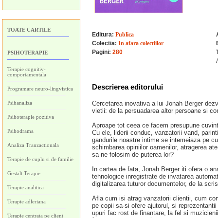
TOATE CARTILE
Editura:
Publica
Colectia:
In afara colectiilor
Pagini:
280
PSIHOTERAPIE
Terapie cognitiv-
comportamentala
Descrierea editorului
Programare neuro-lingvistica
Psihanaliza
Cercetarea inovativa a lui Jonah Berger dezv
vietii: de la persuadarea altor persoane si con
Psihoterapie pozitiva
Aproape tot ceea ce facem presupune cuvint
Psihodrama
Cu ele, liderii conduc, vanzatorii vand, parinti
gandurile noastre intime se intemeiaza pe cu
Analiza Tranzactionala
schimbarea opiniilor oamenilor, atragerea at
sa ne folosim de puterea lor?
Terapie de cuplu si de familie
In cartea de fata, Jonah Berger iti ofera o ana
Gestalt Terapie
tehnologice inregistrate de invatarea automat
digitalizarea tuturor documentelor, de la scr
Terapie analitica
Afla cum isi atrag vanzatorii clientii, cum con
Terapie adleriana
pe copii sa-si ofere ajutorul, si reprezentanti
upuri fac rost de finantare, la fel si muzicien
Terapie centrata pe client