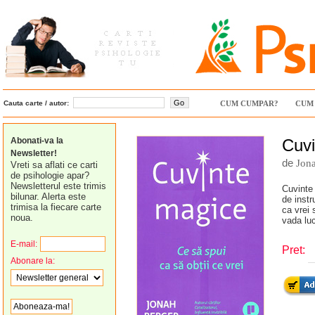
Cauta carte / autor:
CUM CUMPAR?
CUM 
Abonati-va la
Cuvi
Newsletter!
de
Jon
Vreti sa aflati ce carti
de psihologie apar?
Newsletterul este trimis
Cuvinte 
bilunar. Alerta este
de instr
trimisa la fiecare carte
ca vrei 
noua.
vada luc
E-mail:
Pret:
Abonare la: