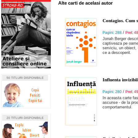
Alte carti de acelasi autor
Contagios. Cum s
/
Pagini: 288
Pret: 48
Jonah Berger descrie
captiveaza pe oamen
serviciu, un obiect,
ce a descoperit.
50 TITLURI DISPONIBILE
Influenta invizib
/
Pagini: 280
Pret: 49
In aceasta carte fas
ascunse - de la pro
comportamentul.
20 TITLURI DISPONIBILE