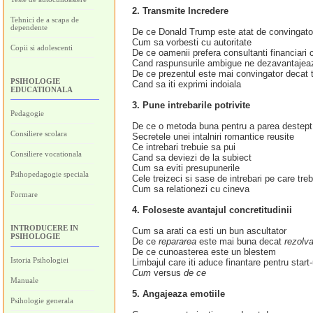
2. Transmite Incredere
Tehnici de a scapa de
dependente
De ce Donald Trump este atat de convingator 
Cum sa vorbesti cu autoritate
Copii si adolescenti
De ce oamenii prefera consultanti financiari 
Cand raspunsurile ambigue ne dezavantajea
De ce prezentul este mai convingator decat t
PSIHOLOGIE
Cand sa iti exprimi indoiala
EDUCATIONALA
3. Pune intrebarile potrivite
Pedagogie
De ce o metoda buna pentru a parea destept 
Consiliere scolara
Secretele unei intalniri romantice reusite
Ce intrebari trebuie sa pui
Consiliere vocationala
Cand sa deviezi de la subiect
Cum sa eviti presupunerile
Psihopedagogie speciala
Cele treizeci si sase de intrebari pe care treb
Cum sa relationezi cu cineva
Formare
4. Foloseste avantajul concretitudinii
INTRODUCERE IN
Cum sa arati ca esti un bun ascultator
PSIHOLOGIE
De ce
repararea
este mai buna decat
rezolv
De ce cunoasterea este un blestem
Istoria Psihologiei
Limbajul care iti aduce finantare pentru start
Cum
versus
de ce
Manuale
5. Angajeaza emotiile
Psihologie generala