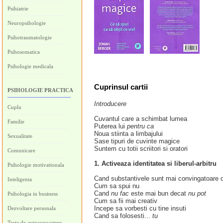
Psihiatrie
Neuropsihologie
Psihotraumatologie
Psihosomatica
Psihologie medicala
Cuprinsul cartii
PSIHOLOGIE PRACTICA
Introducere
Cuplu
Cuvantul care a schimbat lumea
Familie
Puterea lui
pentru ca
Noua stiinta a limbajului
Sexualitate
Sase tipuri de cuvinte magice
Suntem cu totii scriitori si oratori
Comunicare
1. Activeaza identitatea si liberul-arbitru
Psihologie motivationala
Cand substantivele sunt mai convingatoare 
Inteligenta
Cum sa spui nu
Cand
nu fac
este mai bun decat
nu pot
Psihologia in business
Cum sa fii mai creativ
Incepe sa vorbesti cu tine insuti
Dezvoltare personala
Cand sa folosesti...
tu
Teste de autocunoastere