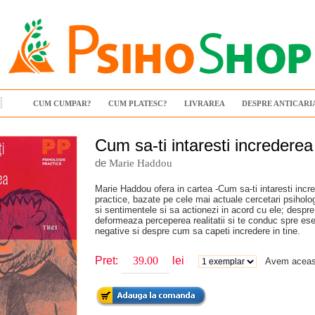
CUM CUMPAR?
CUM PLATESC?
LIVRAREA
DESPRE ANTICARI
Cum sa-ti intaresti increderea 
de
Marie Haddou
Marie Haddou ofera in cartea -Cum sa-ti intaresti incre
practice, bazate pe cele mai actuale cercetari psiholo
si sentimentele si sa actionezi in acord cu ele; despre
deformeaza perceperea realitatii si te conduc spre ese
negative si despre cum sa capeti incredere in tine.
Pret:
lei
Avem aceast