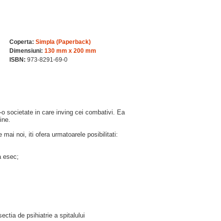
Coperta:
Simpla (Paperback)
Dimensiuni:
130 mm x 200 mm
ISBN:
973-8291-69-0
tr-o societate in care inving cei combativi. Ea
ine.
mai noi, iti ofera urmatoarele posibilitati:
a esec;
ctia de psihiatrie a spitalului