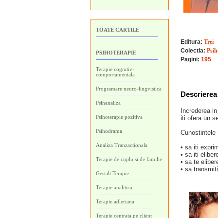
TOATE CARTILE
Editura:
Trei
Colectia:
Psih
PSIHOTERAPIE
Pagini:
195
Terapie cognitiv-
comportamentala
Programare neuro-lingvistica
Descrierea 
Psihanaliza
Increderea in 
Psihoterapie pozitiva
iti ofera un s
Psihodrama
Cunostintele 
Analiza Tranzactionala
• sa iti expri
• sa iti elib
Terapie de cuplu si de familie
• sa te elibe
• sa transmiti
Gestalt Terapie
Terapie analitica
Terapie adleriana
Terapie centrata pe client