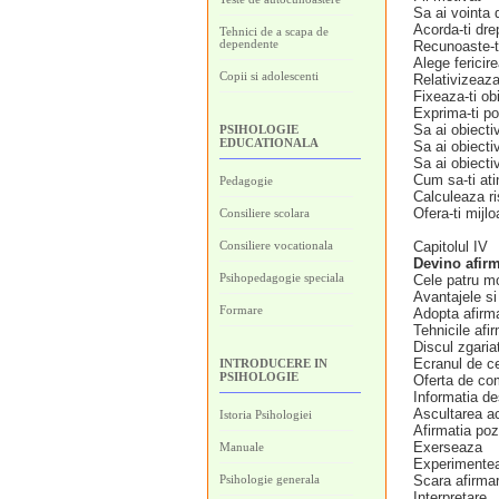
Sa ai vointa
Acorda-ti dre
Tehnici de a scapa de
dependente
Recunoaste-ti 
Alege fericir
Copii si adolescenti
Relativizeaz
Fixeaza-ti ob
Exprima-ti po
Sa ai obiectiv
PSIHOLOGIE
EDUCATIONALA
Sa ai obiecti
Sa ai obiecti
Cum sa-ti ati
Pedagogie
Calculeaza ri
Ofera-ti mijlo
Consiliere scolara
Consiliere vocationala
Capitolul IV
Devino afirm
Psihopedagogie speciala
Cele patru m
Avantajele si 
Formare
Adopta afirma
Tehnicile afi
Discul zgaria
Ecranul de c
INTRODUCERE IN
PSIHOLOGIE
Oferta de c
Informatia de
Ascultarea a
Istoria Psihologiei
Afirmatia poz
Exerseaza
Manuale
Experimentea
Psihologie generala
Scara afirmar
Interpretare