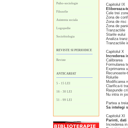
Psiho-sociologie
Capitolul IX
Elibereaza-te
Filozofie
Cele trei zon
Zona de conf
Asistenta sociala
Zona de risc 
Zona de pani
Logopedie
Tranzactiile
Starile eului
Sociobiologia
Analiza tranza
Tranzactiile i
REVISTE SI PERIODICE
Capitolul X
Increderea i
Reviste
Calibrarea
Formularea t
Exprimarea un
Recunoaste-ti
ANTICARIAT
Rolurile
Modificarea ro
5 - 15 LEI
Clarifica-ti tr
Raspunde crit
16 - 30 LEI
Nu intra in jo
51 - 99 LEI
Partea a trei
Sa intelegi 
Capitolul XI
Parinti, dati
Increderea in