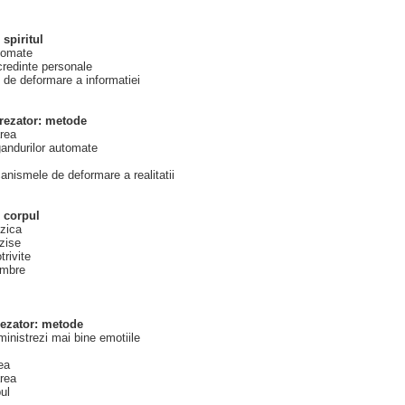
 spiritul
tomate
credinte personale
de deformare a informatiei
crezator: metode
rea
gandurilor automate
nismele de deformare a realitatii
i corpul
izica
rzise
trivite
imbre
rezator: metode
inistrezi mai bine emotiile
ea
area
ul