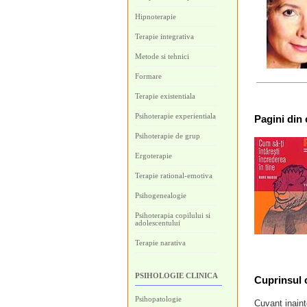
Hipnoterapie
Terapie integrativa
Metode si tehnici
Formare
Terapie existentiala
Psihoterapie experientiala
Pagini
din 
Psihoterapie de grup
Ergoterapie
Terapie rational-emotiva
Psihogenealogie
Psihoterapia copilului si
adolescentului
Terapie narativa
PSIHOLOGIE CLINICA
Cuprinsul c
Psihopatologie
Cuvant inain