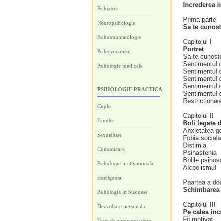
Increderea i
Psihiatrie
Prima parte
Neuropsihologie
Sa te cunost
Psihotraumatologie
Capitolul I
Portret
Psihosomatica
Sa te cunost
Sentimentul d
Psihologie medicala
Sentimentul 
Sentimentul 
Sentimentul 
PSIHOLOGIE PRACTICA
Sentimentul 
Restrictionar
Cuplu
Capitolul II
Familie
Boli legate d
Anxietatea ge
Sexualitate
Fobia sociala
Distimia
Comunicare
Psihastenia
Bolile psiho
Psihologie motivationala
Alcoolismul
Inteligenta
Paartea a do
Schimbarea
Psihologia in business
Capitolul III
Dezvoltare personala
Pe calea inc
Fii motivat
Teste de autocunoastere