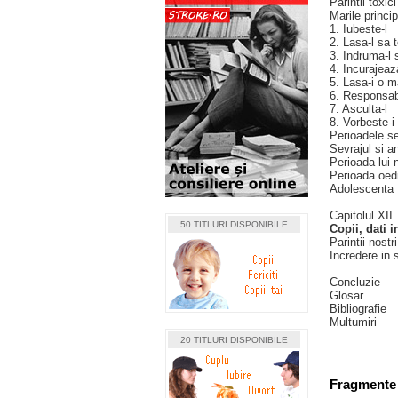
Parintii toxici
Marile princip
1. Iubeste-l
2. Lasa-l sa 
3. Indruma-l s
4. Incurajeaz
5. Lasa-i o ma
6. Responsab
7. Asculta-l
8. Vorbeste-i
Perioadele se
Sevrajul si 
Perioada lui 
Perioada oed
Adolescenta
Capitolul XII
50 TITLURI DISPONIBILE
Copii, dati i
Parintii nost
Incredere in 
Concluzie
Glosar
Bibliografie
Multumiri
20 TITLURI DISPONIBILE
Fragmente 