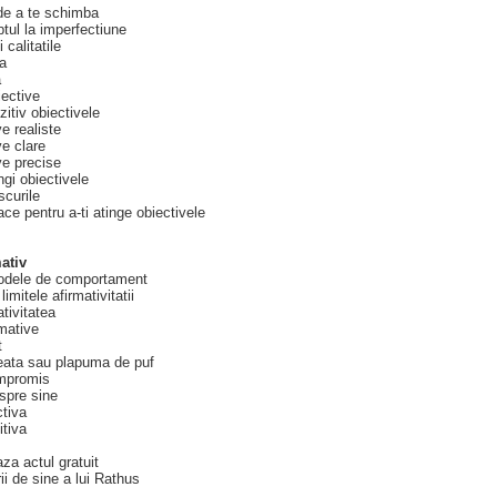
 de a te schimba
ptul la imperfectiune
calitatile
ea
a
iective
zitiv obiectivele
e realiste
ve clare
ve precise
ngi obiectivele
scurile
ace pentru a-ti atinge obiectivele
ativ
odele de comportament
limitele afirmativitatii
tivitatea
rmative
t
eata sau plapuma de puf
ompromis
spre sine
ctiva
itiva
za actul gratuit
ii de sine a lui Rathus