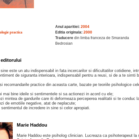
Anul aparitiei:
2004
ologie practica
Editia originala:
2000
Traducere
din limba franceza de Smaranda
Bedrosian
editorului
sine este un atu indispensabil in fata incercarilor si dificultatilor cotidiene, in
entiment de siguranta interioara, indispensabil pentru a reusi, si de a te simti b
si recomandarile practice din aceasta carte, bazate pe teoriile psihologice cele 
mi mai bine ideile si sentimentele si sa actionezi in acord cu ele;
erezi mintea de gandurile care iti deformeaza perceperea realitatii si te conduc l
rezi de emotiile negative, atat de neplacute;
 sentimentul de incredere in sine si celor apropiati.
Marie Haddou
Marie Haddou este psiholog clinician. Lucreaza ca psihoterapeut la se