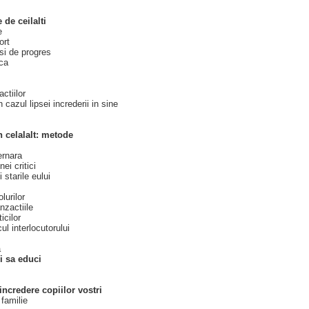
 de ceilalti
e
ort
si de progres
ca
ctiilor
n cazul lipsei increderii in sine
n celalalt: metode
ernara
ei critici
 starile eului
lurilor
anzactiile
icilor
cul interlocutorului
a
si sa educi
 incredere copiilor vostri
 familie