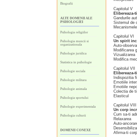
Biografii
Capitolul V
Elibereaza-ti
Gandurile au
ALTE DOMENII ALE
PSIHOLOGIEI
Sistemul de 
Mecanismele 
Psihologia religiilor
Capitolul VI
Un spirit in
Psihologia muncii si
organizationala
Auto-observa
Modificarea 
Psihologie juridica
Vizualizarea
Modifica meca
Statistica in psihologie
Capitolul VII
Psihologie sociala
Elibereaza-t
Indispozitia f
Psihologie militara
Emotiile inte
Emotiile nepo
Psihologie animala
Colectia de t
Elasticul
Psihologia sportului
Capitolul VIII
Psihologie experimentala
Un corp inc
Cum sa-ti adm
Psihologia culturii
Relaxarea
Auto-ancorar
Desensibiliz
DOMENII CONEXE
Afirma-ti corp