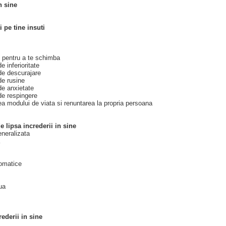
n sine
i pe tine insuti
i pentru a te schimba
e inferioritate
de descurajare
de rusine
de anxietate
de respingere
ea modului de viata si renuntarea la propria persoana
e lipsa increderii in sine
neralizata
somatice
ua
rederii in sine