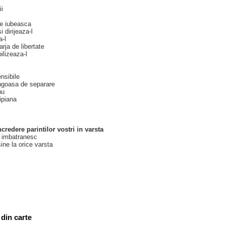
ii
te iubeasca
i dirijeaza-l
a-l
rja de libertate
ilizeaza-l
nsibile
angoasa de separare
nu
ipiana
ncredere parintilor vostri in varsta
ri imbatranesc
sine la orice varsta
din carte