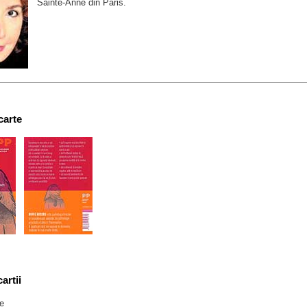
Sainte-Anne din Paris.
carte
artii
te