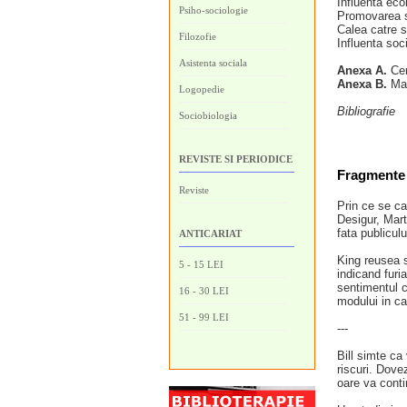
Influenta eco
Psiho-sociologie
Promovarea s
Calea catre s
Filozofie
Influenta soci
Asistenta sociala
Anexa A.
Cer
Anexa B.
Mas
Logopedie
Bibliografie
Sociobiologia
REVISTE SI PERIODICE
Fragmente 
Reviste
Prin ce se ca
Desigur, Mart
fata publicul
ANTICARIAT
King reusea s
5 - 15 LEI
indicand furi
sentimentul c
16 - 30 LEI
modului in ca
51 - 99 LEI
---
Bill simte ca 
riscuri. Dove
oare va conti