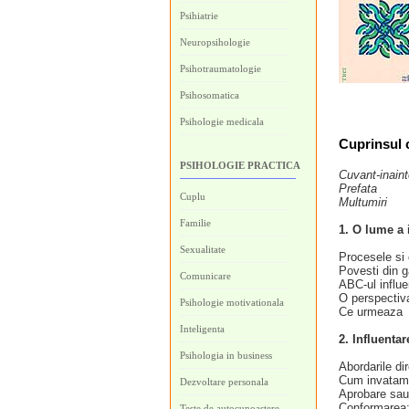
Psihiatrie
Neuropsihologie
Psihotraumatologie
Psihosomatica
Psihologie medicala
Cuprinsul c
PSIHOLOGIE PRACTICA
Cuvant‑inain
Prefata
Cuplu
Multumiri
Familie
1. O lume a 
Sexualitate
Procesele si 
Povesti din g
Comunicare
ABC‑ul influe
O perspectiva
Psihologie motivationala
Ce urmeaza
Inteligenta
2. Influent
Psihologia in business
Abordarile di
Cum invatam 
Dezvoltare personala
Aprobare sau
Conformarea: 
Teste de autocunoastere