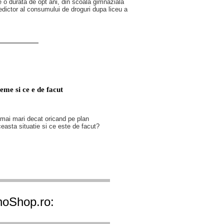
pe o durata de opt ani, din scoala gimnaziala
edictor al consumului de droguri dupa liceu a
eme si ce e de facut
i mai mari decat oricand pe plan
easta situatie si ce este de facut?
ihoShop.ro: