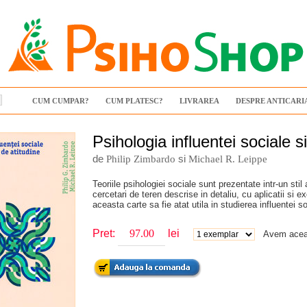
CUM CUMPAR?
CUM PLATESC?
LIVRAREA
DESPRE ANTICARI
Psihologia influentei sociale s
de
si
Philip Zimbardo
Michael R. Leippe
Teoriile psihologiei sociale sunt prezentate intr-un stil
cercetari de teren descrise in detaliu, cu aplicatii si e
aceasta carte sa fie atat utila in studierea influentei s
Pret:
lei
Avem aceas