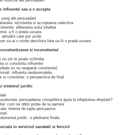
 muncite ale persuadarii
e influentei sau a o accepta
i yang ale persuadarii
tanata: rezistenta si acceptarea selectiva
stentei: eliberarea eului totalitar
ema: a fi o prada usoara
 atitudini care pot ucide
cum sa ai o minte deschisa fara sa fii o prada usoara
 constientizarea si inconstientul
 nu stii te poate schimba
a si constiinta influentei
rbale (si nu neaparat constiente)
iminali: influenta neobservabila
e si constiinta: o perspectiva de final
si sistemul juridic
tale
zatoriala: persuadarea competitiva ajuta la infaptuirea dreptatii?
itie: cum se obtin probe de la oameni
ata: terenul de lupte persuasive
erari
domeniul juridic: o pledoarie finala
sociala in serviciul sanatatii si fericirii