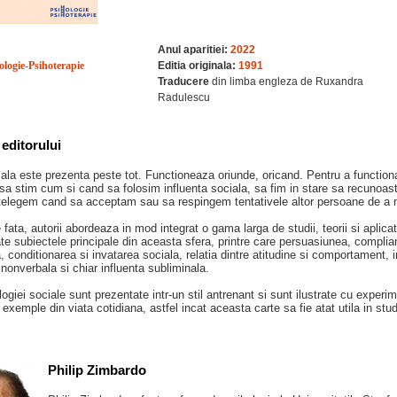
Anul aparitiei:
2022
ologie-Psihoterapie
Editia originala:
1991
Traducere
din limba engleza de Ruxandra
Radulescu
editorului
iala este prezenta peste tot. Functioneaza oriunde, oricand. Pentru a function
 sa stim cum si cand sa folosim influenta sociala, sa fim in stare sa recuno
ntelegem cand sa acceptam sau sa respingem tentativele altor persoane de a 
fata, autorii abordeaza in mod integrat o gama larga de studii, teorii si aplicat
te subiectele principale din aceasta sfera, printre care persuasiunea, compli
a, conditionarea si invatarea sociala, relatia dintre atitudine si comportament, i
onverbala si chiar influenta subliminala.
logiei sociale sunt prezentate intr-un stil antrenant si sunt ilustrate cu experim
i exemple din viata cotidiana, astfel incat aceasta carte sa fie atat utila in stu
Philip Zimbardo