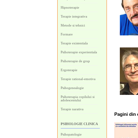
Hipnoterapie
Terapie integrativa
Metode si tehnici
Formare
Terapie existentiala
Psihoterapie experientiala
Psihoterapie de grup
Ergoterapie
Terapie rational-emotiva
Psihogenealogie
Psihoterapia copilului si
adolescentului
Terapie narativa
Pagini
din 
PSIHOLOGIE CLINICA
Psihopatologie