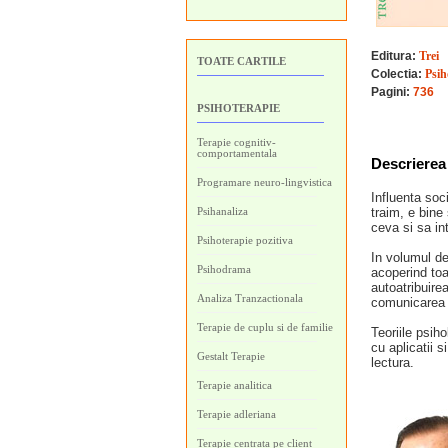
Editura:
Trei
TOATE CARTILE
Colectia:
Psih
Pagini:
736
PSIHOTERAPIE
Terapie cognitiv-
comportamentala
Descrierea 
Programare neuro-lingvistica
Influenta soc
Psihanaliza
traim, e bine
ceva si sa i
Psihoterapie pozitiva
In volumul de 
Psihodrama
acoperind toa
autoatribuire
Analiza Tranzactionala
comunicarea n
Terapie de cuplu si de familie
Teoriile psiho
cu aplicatii s
Gestalt Terapie
lectura.
Terapie analitica
Terapie adleriana
Terapie centrata pe client