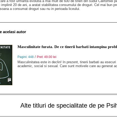
care a fost urmarita evolutia a mai mult de 600 de tineri din sudul Californiei 
implinit 20 de ani, a aratat stabilitatea consumului de droguri. Cel mai bun pr
soana a consumat droguri sau nu in perioada liceului.
de acelasi autor
Masculinitate furata. De ce tinerii barbati intampina probl
/
Pagini: 448
Pret: 49.00 lei
Masculinitatea este in declin! In prezent, tinerii barbati au esecur
academic, social si sexual. Care sunt motivele care au generat ac
Alte titluri de specialitate de pe Ps