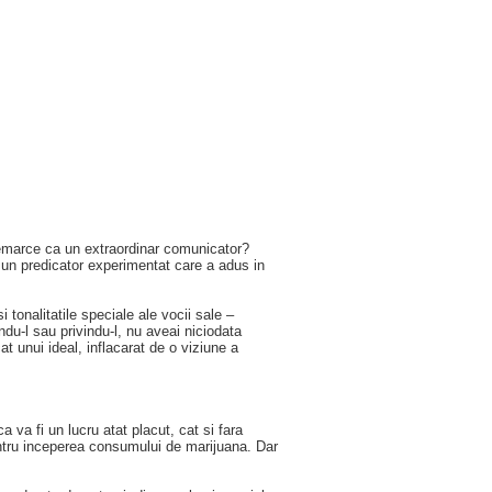
e remarce ca un extraordinar comunicator?
, un predicator experimentat care a adus in
 tonalitatile speciale ale vocii sale –
du-l sau privindu-l, nu aveai niciodata
t unui ideal, inflacarat de o viziune a
a va fi un lucru atat placut, cat si fara
pentru inceperea consumului de marijuana. Dar