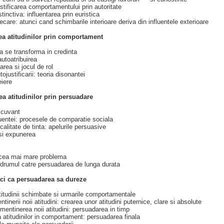
stificarea comportamentului prin autoritate
tinctiva: influentarea prin euristica
ecare: atunci cand schimbarile interioare deriva din influentele exterioare
rea atitudinilor prin comportament
 se transforma in credinta
autoatribuirea
rea si jocul de rol
ojustificarii: teoria disonantei
eiere
a atitudinilor prin persuadare
 cuvant
uentei: procesele de comparatie sociala
 calitate de tinta: apelurile persuasive
si expunerea
cea mai mare problema
drumul catre persuadarea de lunga durata
ci ca persuadarea sa dureze
itudinii schimbate si urmarile comportamentale
inerii noii atitudini: crearea unor atitudini puternice, clare si absolute
mentinerea noii atitudini: persuadarea in timp
atitudinilor in comportament: persuadarea finala