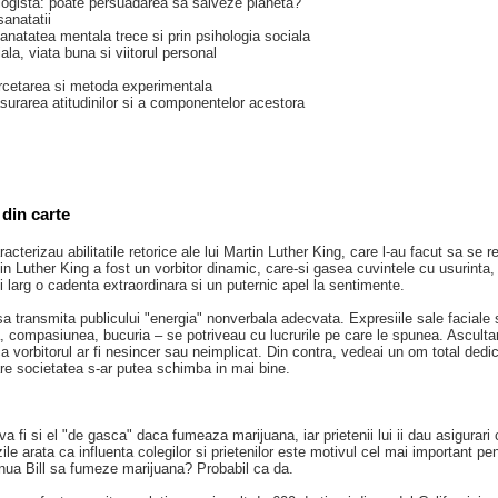
logista: poate persuadarea sa salveze planeta?
anatatii
anatatea mentala trece si prin psihologia sociala
ala, viata buna si viitorul personal
cetarea si metoda experimentala
urarea atitudinilor si a componentelor acestora
din carte
racterizau abilitatile retorice ale lui Martin Luther King, care l-au facut sa s
in Luther King a fost un vorbitor dinamic, care-si gasea cuvintele cu usurinta
ui larg o cadenta extraordinara si un puternic apel la sentimente.
a transmita publicului "energia" nonverbala adecvata. Expresiile sale faciale si
a, compasiunea, bucuria – se potriveau cu lucrurile pe care le spunea. Ascultan
a vorbitorul ar fi nesincer sau neimplicat. Din contra, vedeai un om total dedica
re societatea s-ar putea schimba in mai bine.
va fi si el "de gasca" daca fumeaza marijuana, iar prietenii lui ii dau asigurari c
zile arata ca influenta colegilor si prietenilor este motivul cel mai important 
nua Bill sa fumeze marijuana? Probabil ca da.