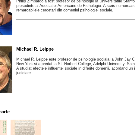
Philip Zimbardo a fost profesor de psihologie la Universitatile Stanf
presedinte al Asociatiei Americane de Psihologie. A scris numeroase a
remarcabilele cercetari din domeniul psihologiei sociale.
Michael R. Leippe
Michael R. Leippe este profesor de psihologie sociala la John Jay Co
New York si a predat la St. Norbert College, Adelphi University, Saint 
A studiat efectele influentei sociale in diferite domenii, acordand un 
judiciare.
carte