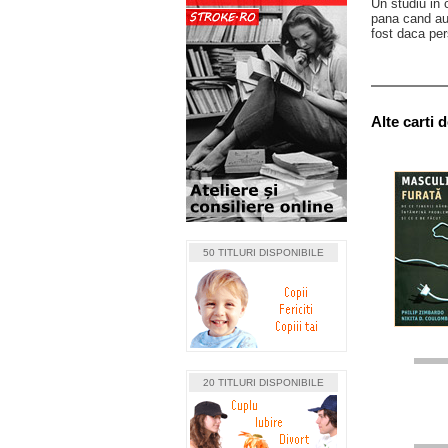
Un studiu in 
pana cand au 
fost daca per
Alte carti 
50 TITLURI DISPONIBILE
20 TITLURI DISPONIBILE