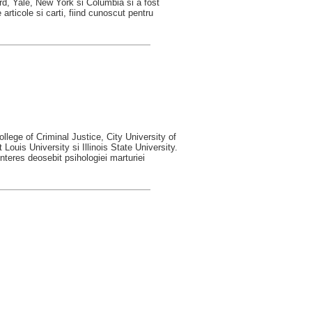
ord, Yale, New York si Columbia si a fost
rticole si carti, fiind cunoscut pentru
llege of Criminal Justice, City University of
Louis University si Illinois State University.
interes deosebit psihologiei marturiei