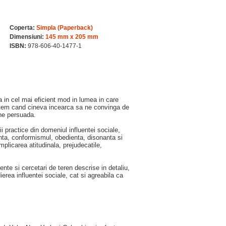
Coperta:
Simpla (Paperback)
Dimensiuni:
145 mm x 205 mm
ISBN:
978-606-40-1477-1
a in cel mai eficient mod in lumea in care
astem cand cineva incearca sa ne convinga de
ne persuada.
ii practice din domeniul influentei sociale,
anta, conformismul, obedienta, disonanta si
mplicarea atitudinala, prejudecatile,
ente si cercetari de teren descrise in detaliu,
dierea influentei sociale, cat si agreabila ca