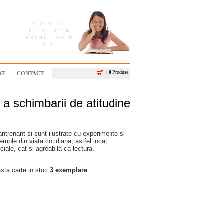
|
0
Produse
AT
CONTACT
i a schimbarii de atitudine
 antrenant si sunt ilustrate cu experimente si
xemple din viata cotidiana, astfel incat
ociale, cat si agreabila ca lectura.
ta carte in stoc
3 exemplare