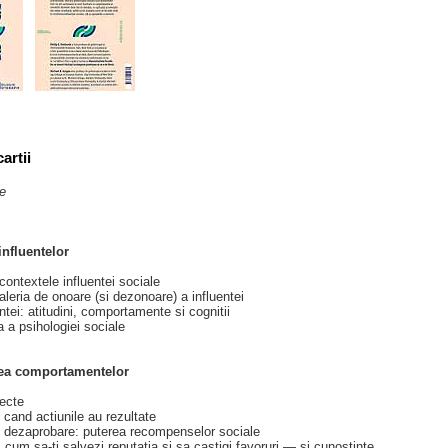
artii
te
influentelor
contextele influentei sociale
aleria de onoare (si dezonoare) a influentei
ntei: atitudini, comportamente si cognitii
 a psihologiei sociale
area comportamentelor
recte
cand actiunile au rezultate
 dezaprobare: puterea recompenselor sociale
cum sa‑ti salvezi reputatia si sa castigi favoruri — si cunostinte