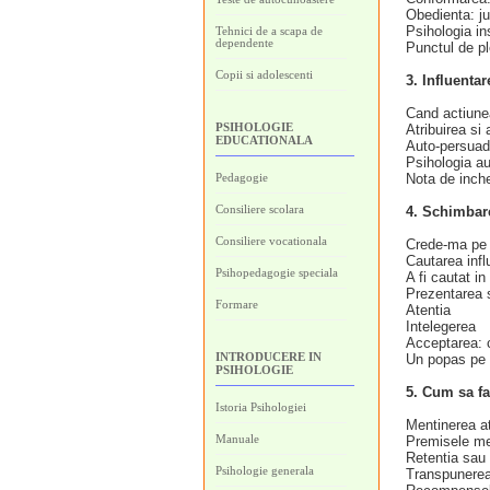
Obedienta: ju
Psihologia ins
Tehnici de a scapa de
dependente
Punctul de pl
Copii si adolescenti
3. Influenta
Cand actiunea
PSIHOLOGIE
Atribuirea si 
EDUCATIONALA
Auto‑persuada
Psihologia aut
Pedagogie
Nota de inch
Consiliere scolara
4. Schimbare
Consiliere vocationala
Crede‑ma pe
Cautarea infl
Psihopedagogie speciala
A fi cautat in
Prezentarea 
Formare
Atentia
Intelegerea
Acceptarea: 
INTRODUCERE IN
Un popas pe 
PSIHOLOGIE
5. Cum sa fa
Istoria Psihologiei
Mentinerea at
Manuale
Premisele ment
Retentia sau 
Psihologie generala
Transpunerea 