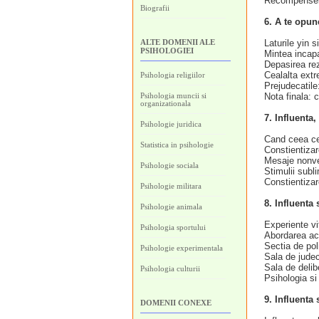
Recompensele
Biografii
6. A te opun
ALTE DOMENII ALE
Laturile yin s
PSIHOLOGIEI
Mintea incapa
Depasirea rezi
Cealalta extr
Psihologia religiilor
Prejudecatile:
Psihologia muncii si
Nota finala: 
organizationala
7. Influenta,
Psihologie juridica
Cand ceea ce
Statistica in psihologie
Constientizare
Mesaje nonve
Psihologie sociala
Stimulii subl
Constientizar
Psihologie militara
8. Influenta 
Psihologie animala
Experiente vi
Psihologia sportului
Abordarea acu
Sectia de pol
Psihologie experimentala
Sala de judec
Sala de delib
Psihologia culturii
Psihologia si 
9. Influenta 
DOMENII CONEXE