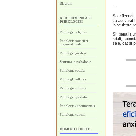
Biografii
---
Sacrificandu-
ALTE DOMENII ALE
cu adevarat b
PSIHOLOGIEI
inlocuieste pe
Psihologia religiilor
Si, pana la u
adult, aceasta
Psihologia muncii si
sale, cat si p
organizationala
Psihologie juridica
Statistica in psihologie
Psihologie sociala
Psihologie militara
Psihologie animala
Psihologia sportului
Psihologie experimentala
Psihologia culturii
DOMENII CONEXE