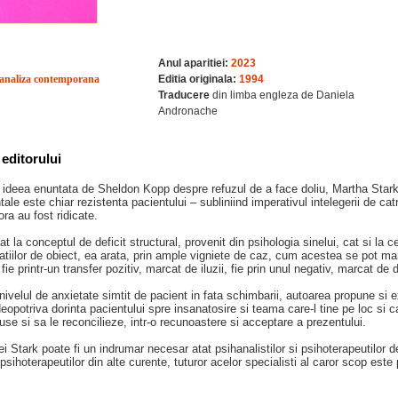
Anul aparitiei:
2023
analiza contemporana
Editia originala:
1994
Traducere
din limba engleza de Daniela
Andronache
editorului
 ideea enuntata de Sheldon Kopp despre refuzul de a face doliu, Martha Star
ale este chiar rezistenta pacientului – subliniind imperativul intelegerii de catre
ra au fost ridicate.
 la conceptul de deficit structural, provenit din psihologia sinelui, cat si la ce
latiilor de obiect, ea arata, prin ample vigniete de caz, cum acestea se pot man
fie printr-un transfer pozitiv, marcat de iluzii, fie prin unul negativ, marcat de d
 nivelul de anxietate simtit de pacient in fata schimbarii, autoarea propune si 
opotriva dorinta pacientului spre insanatosire si teama care-l tine pe loc si ca
use si sa le reconcilieze, intr-o recunoastere si acceptare a prezentului.
i Stark poate fi un indrumar necesar atat psihanalistilor si psihoterapeutilor 
i psihoterapeutilor din alte curente, tuturor acelor specialisti al caror scop es