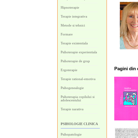
Hipnoterapie
Terapie integrativa
Metode si tehnici
Formare
Terapie existentiala
Psihoterapie experientiala
Psihoterapie de grup
Pagini
din 
Ergoterapie
Terapie rational-emotiva
Psihogenealogie
Psihoterapia copilului si
adolescentului
Terapie narativa
PSIHOLOGIE CLINICA
Psihopatologie