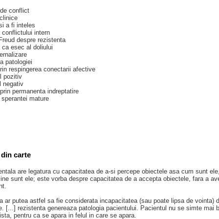
de conflict
 clinice
si a fi inteles
conflictului intern
Freud despre rezistenta
 ca esec al doliului
ternalizare
a patologiei
rin respingerea conectarii afective
l pozitiv
l negativ
prin permanenta indreptatire
 sperantei mature
din carte
tala are legatura cu capacitatea de a-si percepe obiectele asa cum sunt ele,
cine sunt ele; este vorba despre capacitatea de a accepta obiectele, fara a ave
nt.
 ar putea astfel sa fie considerata incapacitatea (sau poate lipsa de vointa) 
ate. [...] rezistenta genereaza patologia pacientului. Pacientul nu se simte mai
ista, pentru ca se apara in felul in care se apara.