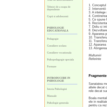
1. Conceptul 
Tehnici de a scapa de
2. Interventii
dependente
3. A intelege 
4. Continerea 
Copii si adolescenti
5. Ce spune 
6. Rezistenta
7. Doliu si in
PSIHOLOGIE
8. Dezvoltare
EDUCATIONALA
9. Apararea p
10. Transferu
Pedagogie
11. Transferu
12. Apararea 
Consiliere scolara
13. Atingerea
Consiliere vocationala
Multumiri
Referinte
Psihopedagogie speciala
Formare
Fragmente 
INTRODUCERE IN
PSIHOLOGIE
Sanatatea men
altele decat 
Istoria Psihologiei
rele decat su
Manuale
Boala mentala
ele in realit
Psihologie generala
pentru ca rez