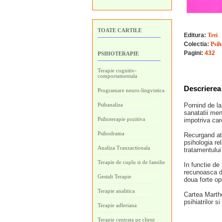
TOATE CARTILE
Editura:
Trei
Colectia:
Psih
Pagini:
432
PSIHOTERAPIE
Terapie cognitiv-
comportamentala
Descrierea 
Programare neuro-lingvistica
Psihanaliza
Pornind de la
sanatatii ment
Psihoterapie pozitiva
impotriva caro
Psihodrama
Recurgand atat
psihologia re
Analiza Tranzactionala
tratamentului 
Terapie de cuplu si de familie
In functie de
recunoasca de
Gestalt Terapie
doua forte op
Terapie analitica
Cartea Marthe
psihiatrilor s
Terapie adleriana
Terapie centrata pe client