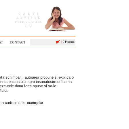
|
0
Produse
AT
CONTACT
fata schimbarii, autoarea propune si explica o
inta pacientului spre insanatosire si teama
izeze cele doua forte opuse si sa le
tului.
a carte in stoc
exemplar