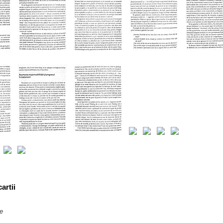
artii
te