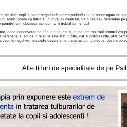
se pe sine, copilul poate nega inadecvarea parintelui si se poate agata de spe
un, atunci poate ca intr-o zi, cumva, in vreun fel, va putea sa-l determine pe p
 parinte) sa-l iubeasca asa cum ar fi trebuit sa fie iubit.
rma, daca inadecvarea se afla in sine insusi, atunci are mai mult control asupra
 persoana isi aduce in relatiile sale atat iluziile, cat si distorsiunile, atat per
erceptiile negative nerealiste despre sine insusi si, prin proiectie, despre obie
Alte titluri de specialitate de pe Ps