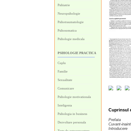
Psihiatrie
Neuropsihologie
Psihotraumatologie
Psihosomatica
Psihologie medicala
PSIHOLOGIE PRACTICA
Cuplu
Familie
Sexualitate
Comunicare
Psihologie motivationala
Inteligenta
Cuprinsul c
Psihologia in business
Prefata
Dezvoltare personala
Cuvant‑inain
Introducere
Teste de autocunoastere