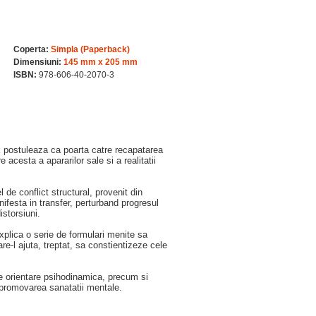
Coperta:
Simpla (Paperback)
Dimensiuni:
145 mm x 205 mm
ISBN:
978-606-40-2070-3
k postuleaza ca poarta catre recapatarea
 acesta a apararilor sale si a realitatii
l de conflict structural, provenit din
ifesta in transfer, perturband progresul
istorsiuni.
explica o serie de formulari menite sa
re-l ajuta, treptat, sa constientizeze cele
de orientare psihodinamica, precum si
te promovarea sanatatii mentale.