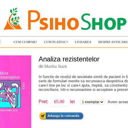
CUM CUMPAR?
CUM PLATESC?
LIVRAREA
DESPRE ANTICARI
Analiza rezistentelor
de
Martha Stark
In functie de nivelul de anxietate simtit de pacient in 
serie de formulari menite sa recunoasca deopotriva dor
care-l tine pe loc si care-l ajuta, treptat, sa constient
reconcilieze, intr-o recunoastere si acceptare a prezen
Pret:
lei
Avem aceast