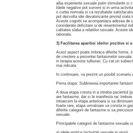
aiba experiente sexuale putin stimulante si c
Ideile negative pot surveni si in urma activit
o curba normala si ca rezultatele satisfacato
pot dezvolta idei devalorizante privind viata l
Aceste cognitii se acompaniaza adesea de cu
considerate deficitare si de resentimentul in
calitatea slaba a relatiilor sexuale. Aceste i
rationala.
3) Facilitarea aparitiei ideilor pozitive si 
Acest aspect poate imbraca diferite forme, in
de crestere a prezentei fantasmelor sexuale.
in terapia acestei tulburari. Cu cat un subie
mai ridicata.
In continuare, va prezint un posibil scenariu
Prima etapa: Sublinierea importantei fantasme
A doua etapa consta in a intreba pacientul (
are fantasme, dar si le manifesta rar, trebui
intoarcem la etapa anterioara si sa diminuam
foarte rare, etapa urmatoare va consta in ga
diferite categorii de fantasme si sa precizeze 
sexuale.
Principalele categorii de fantasme sexuale s
a) ideile erotice (activitati sexuale in grup);