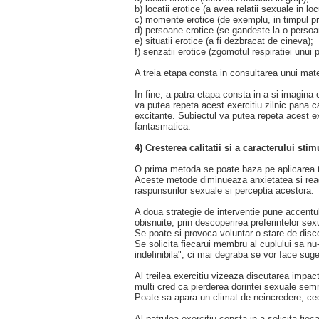
b) locatii erotice (a avea relatii sexuale in lo
c) momente erotice (de exemplu, in timpul p
d) persoane crotice (se gandeste la o persoan
e) situatii erotice (a fi dezbracat de cineva);
f) senzatii erotice (zgomotul respiratiei unui
A treia etapa consta in consultarea unui mater
In fine, a patra etapa consta in a-si imagina 
va putea repeta acest exercitiu zilnic pana c
excitante. Subiectul va putea repeta acest exe
fantasmatica.
4) Cresterea calitatii si a caracterului stim
O prima metoda se poate baza pe aplicarea te
Aceste metode diminueaza anxietatea si reacti
raspunsurilor sexuale si perceptia acestora.
A doua strategie de interventie pune accentul p
obisnuite, prin descoperirea preferintelor sexu
Se poate si provoca voluntar o stare de disco
Se solicita fiecarui membru al cuplului sa nu
indefinibila", ci mai degraba se vor face suge
Al treilea exercitiu vizeaza discutarea impac
multi cred ca pierderea dorintei sexuale semni
Poate sa apara un climat de neincredere, cee
Al patrulea exercitiu consta in a solicita fie