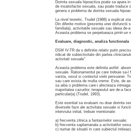
Dorinta sexuala hipoactiva poate sa apara in 
de insatisfactie sexuala, sau poate traduce o 
genera o problema de dorinta sexuala hipoac
La nivel teoretic, Trudel (1988) a explicat st
Din diferite motive (prezenta unei disfunctii 
familiala), activitatile sexuale sau ideea de-
Aceasta problema se perpetueaza printr-un 
Evaluare, diagnostic, analiza functionala
DSM IV-TR da o definitie relativ putin precisa
ridicat de subiectivitate din partea clinicianu
activitati sexuale".
Aceasta problema este definita astfel: absent
sexuale. Rationamentul pe care trebuie sa-l f
varsta, sexul si contextul vietii persoanei. 
sau care exista de multa vreme. Este, de ase
sa aiba o problema care-i afecteaza intreaga
majoritatea cazurilor, terapeutul are de-a fa
particular(a) (Trudel, 1993).
Este esential sa evaluam nu doar dorinta sexua
diversele faze ale activitata sexuale si func
interviului initial, trebuie mentionate:
a) frecventa zilnica a fantasmelor sexuale;
b) frecventa saptamanala a activitatilor sexu
c) numar de situatii in care subiectul initieaz