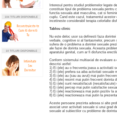
Interesul pentru studiul problemelor legate de
constituie tipul de problema sexuala pentru c
functia sexuala atat masculina, cat si femini
cuplu. Cand este cazul, tratamentul acestor
104 TITLURI DISPONIBILE
incetineste considerabil terapia celorlalte di
Tablou clinic
Nu este deloc usor sa definesti faza dorint
verbale, cognitive si al fantasmelor, precum 
sufera de o problema a dorintei sexuale prezi
ale fazei de dorinta sexuala. Aceasta problem
10 TITLURI DISPONIBILE
aparatului genital, curn ar fi disfunctia erec
Conform sistemului multiaxial de evaluare a d
descrisi astfel:
1) Ei (ele) au o frecventa joasa a activitatii 
2) Ei (ele) prefera sa aiba activitati sexuale 
3) Ei (ele) au (sau au avut) mai putin frecven
4) Ei (ele) resimt mai putin frecvent dorinta 
5) Ei (ele) sunt nesatisfacuti (nesatisfacute) 
6) Ei (ele) percep mai putin satisfactie sexua
7) Ei (ele) reactioneaza mai putin pozitiv la 
8) Ei (ele) reactioneaza mai putin la prezent
Aceste persoane prezinta adesea si alte prob
asociat unor activitati sexuale si unui grad de
sexuale al subiectilor cu probleme de dorinta