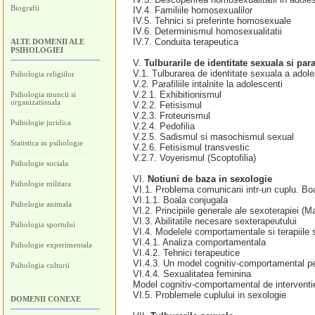
Biografii
IV.4. Familiile homosexualilor
IV.5. Tehnici si preferinte homosexuale
IV.6. Determinismul homosexualitatii
IV.7. Conduita terapeutica
ALTE DOMENII ALE
PSIHOLOGIEI
V.
Tulburarile de identitate sexuala si para
V.1. Tulburarea de identitate sexuala a adol
Psihologia religiilor
V.2. Parafiliile intalnite la adolescenti
V.2.1. Exhibitionismul
Psihologia muncii si
organizationala
V.2.2. Fetisismul
V.2.3. Froteurismul
Psihologie juridica
V.2.4. Pedofilia
V.2.5. Sadismul si masochismul sexual
Statistica in psihologie
V.2.6. Fetisismul transvestic
V.2.7. Voyerismul (Scoptofilia)
Psihologie sociala
VI.
Notiuni de baza in sexologie
Psihologie militara
VI.1. Problema comunicarii intr-un cuplu. Bo
VI.1.1. Boala conjugala
Psihologie animala
VI.2. Principiile generale ale sexoterapiei (
VI.3. Abilitatile necesare sexterapeutului
Psihologia sportului
VI.4. Modelele comportamentale si terapiile 
VI.4.1. Analiza comportamentala
Psihologie experimentala
VI.4.2. Tehnici terapeutice
VI.4.3. Un model cognitiv-comportamental pen
Psihologia culturii
VI.4.4. Sexualitatea feminina
Model cognitiv-comportamental de interventi
VI.5. Problemele cuplului in sexologie
DOMENII CONEXE