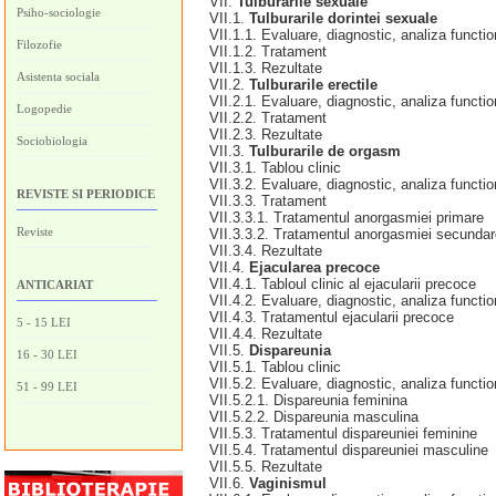
VII.
Tulburarile sexuale
Psiho-sociologie
VII.1.
Tulburarile dorintei sexuale
VII.1.1. Evaluare, diagnostic, analiza functio
Filozofie
VII.1.2. Tratament
VII.1.3. Rezultate
Asistenta sociala
VII.2.
Tulburarile erectile
VII.2.1. Evaluare, diagnostic, analiza functio
Logopedie
VII.2.2. Tratament
VII.2.3. Rezultate
Sociobiologia
VII.3.
Tulburarile de orgasm
VII.3.1. Tablou clinic
VII.3.2. Evaluare, diagnostic, analiza functio
REVISTE SI PERIODICE
VII.3.3. Tratament
VII.3.3.1. Tratamentul anorgasmiei primare
Reviste
VII.3.3.2. Tratamentul anorgasmiei secundar
VII.3.4. Rezultate
VII.4.
Ejacularea precoce
VII.4.1. Tabloul clinic al ejacularii precoce
ANTICARIAT
VII.4.2. Evaluare, diagnostic, analiza functio
VII.4.3. Tratamentul ejacularii precoce
5 - 15 LEI
VII.4.4. Rezultate
VII.5.
Dispareunia
16 - 30 LEI
VII.5.1. Tablou clinic
VII.5.2. Evaluare, diagnostic, analiza functio
51 - 99 LEI
VII.5.2.1. Dispareunia feminina
VII.5.2.2. Dispareunia masculina
VII.5.3. Tratamentul dispareuniei feminine
VII.5.4. Tratamentul dispareuniei masculine
VII.5.5. Rezultate
VII.6.
Vaginismul