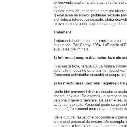
d) frecventa saptamanala a activitatilor sexu
placere;
e) evaluarea ideilor negative care pot afecta 
f) evaluarea diverselor probleme sexuale (anorg
s-o reduca (stereotipii sexuale, slaba dezvolta
h) evaluarea situatiei cuplului sau a gradulu
Tratament
Tratamentul este menit sa amelioreze calitate
multimodal (Mc Carthy, 1984, LoPiccolo si Fr
evaluarea preliminara.
1) Informatii asupra diverselor faze ale act
In aceasta faza, terapeutul va furniza inform
obisnuite in opozitie cu o pozitie hipoactiva,
(frecventa activitatilor sexuale) si asupra imp
2) Restructurarea unor idei negative care 
Unele idei provenind dintr-o educatie sexuala
dorintei sexuale. De exemplu, o persoana poat
pe zona organelor genitale. De asemenea, pot 
activitatii sexuale. Pacientul poate sa prezin
excitata", "partenerul meu nu are o erectie s
Ideile cultural raspandite pot produce o perc
antrenand procesul de evitare. De exemplu, un
lui. Invers, o femeie se poate considera tota