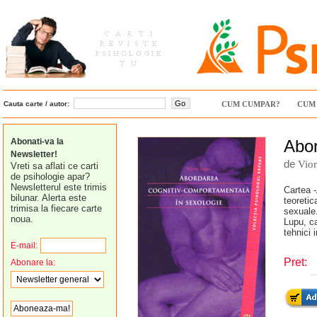
Cauta carte / autor:
CUM CUMPAR?
CUM 
Abonati-va la
Abor
Newsletter!
de
Vio
Vreti sa aflati ce carti
de psihologie apar?
Newsletterul este trimis
Cartea -
bilunar. Alerta este
teoretic
trimisa la fiecare carte
sexuale.
noua.
Lupu, ca
tehnici 
E-mail:
Pret:
Abonare la: