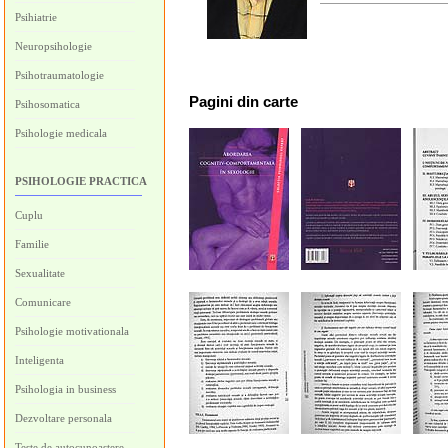
Psihiatrie
Neuropsihologie
Psihotraumatologie
Pagini
din carte
Psihosomatica
Psihologie medicala
PSIHOLOGIE PRACTICA
Cuplu
Familie
Sexualitate
Comunicare
Psihologie motivationala
Inteligenta
Psihologia in business
Dezvoltare personala
Teste de autocunoastere