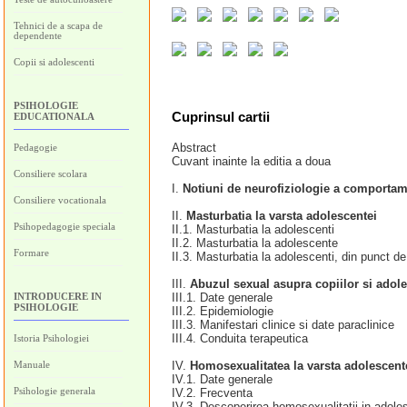
Tehnici de a scapa de
dependente
Copii si adolescenti
PSIHOLOGIE
Cuprinsul cartii
EDUCATIONALA
Abstract
Pedagogie
Cuvant inainte la editia a doua
Consiliere scolara
I.
Notiuni de neurofiziologie a comportam
Consiliere vocationala
II.
Masturbatia la varsta adolescentei
Psihopedagogie speciala
II.1. Masturbatia la adolescenti
II.2. Masturbatia la adolescente
Formare
II.3. Masturbatia la adolescenti, din punct d
III.
Abuzul sexual asupra copiilor si adole
INTRODUCERE IN
III.1. Date generale
PSIHOLOGIE
III.2. Epidemiologie
III.3. Manifestari clinice si date paraclinice
III.4. Conduita terapeutica
Istoria Psihologiei
Manuale
IV.
Homosexualitatea la varsta adolescent
IV.1. Date generale
Psihologie generala
IV.2. Frecventa
IV.3. Descoperirea homosexualitatii in adole