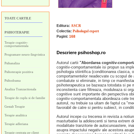
TOATE CARTILE
Editura:
ASCR
Colectia:
Psihologul expert
PSIHOTERAPIE
Pagini:
168
Terapie cognitiv-
comportamentala
Descriere psihoshop.ro
Programare neuro-lingvistica
Autorul cartii
"Abordarea cognitiv-comport
Psihanaliza
cognitiv-comportamentale isi propun sa implem
psihologia stiintifica (conditionarea clasica
Psihoterapie pozitiva
comportamentelor neadecvate cu scopul de a a
combatute si eliminate, in timp ce manifestari
Psihodrama
psihoterapeutica se bazeaza totodata si pe mo
Analiza Tranzactionala
inconstienta care filtreaza, moduleaza si or
cognitive sunt importante din perspectiva obi
Terapie de cuplu si de familie
cognitiv-comportamentala abordeaza cele trei 
autorul, nu trebuie sa uitam de faptul ca "med
Gestalt Terapie
favorabil de catre si pentru subiect, in condit
Terapie analitica
Autorul incepe cu trecerea in revista a noti
masturbatiei la adolescenti si tema extrem d
Terapie adleriana
modalitate tranzitorie de autocunoastere, ina
asupra impactului negativ ale acestora asupr
Terapie centrata pe client