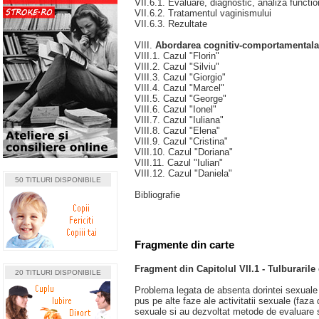
VII.6.1. Evaluare, diagnostic, analiza functio
VII.6.2. Tratamentul vaginismului
VII.6.3. Rezultate
VIII.
Abordarea cognitiv-comportamentala 
VIII.1. Cazul "Florin"
VIII.2. Cazul "Silviu"
VIII.3. Cazul "Giorgio"
VIII.4. Cazul "Marcel"
VIII.5. Cazul "George"
VIII.6. Cazul "Ionel"
VIII.7. Cazul "Iuliana"
VIII.8. Cazul "Elena"
VIII.9. Cazul "Cristina"
VIII.10. Cazul "Doriana"
VIII.11. Cazul "Iulian"
VIII.12. Cazul "Daniela"
50 TITLURI DISPONIBILE
Bibliografie
Fragmente din carte
Fragment din Capitolul VII.1 - Tulburarile
20 TITLURI DISPONIBILE
Problema legata de absenta dorintei sexuale a 
pus pe alte faze ale activitatii sexuale (faza 
sexuale si au dezvoltat metode de evaluare si