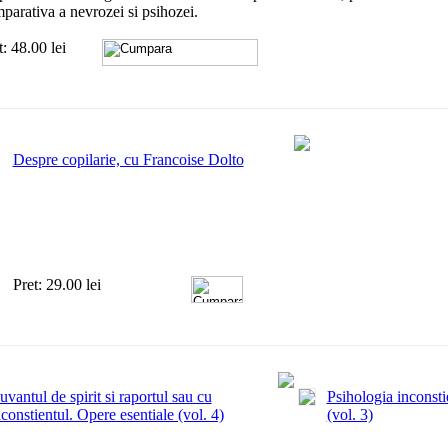
parativa a nevrozei si psihozei.
t: 48.00 lei
Despre copilarie, cu Francoise Dolto
Pret: 29.00 lei
uvantul de spirit si raportul sau cu
Psihologia inconsti
nconstientul. Opere esentiale (vol. 4)
(vol. 3)