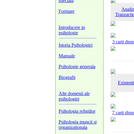
speciala
Analiz
Formare
Tranzacti
Introducere in
psihologie
3 carti disp
Istoria Psihologiei
Manuale
Psihologie generala
Biografii
Existent
Alte domenii ale
psihologiei
Psihologia religiilor
7 carti disp
Psihologia muncii si
organizationala