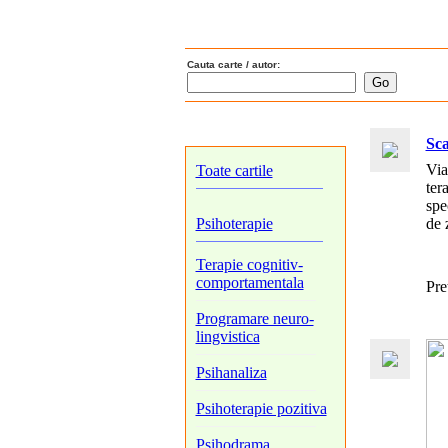
Cauta carte / autor:
Sca
Via
Toate cartile
ter
spe
Psihoterapie
de 
Terapie cognitiv-
comportamentala
Pre
Programare neuro-
lingvistica
Psihanaliza
Psihoterapie pozitiva
Psihodrama