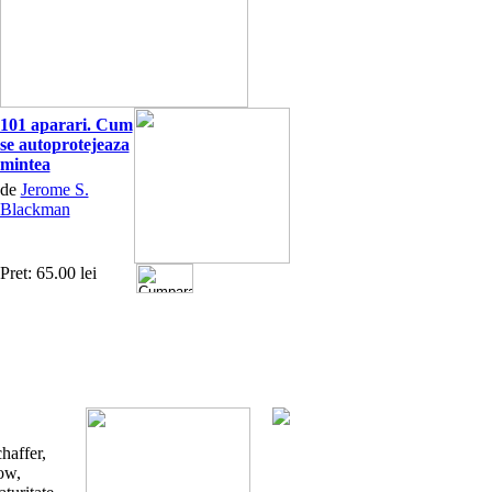
101 aparari. Cum
se autoprotejeaza
mintea
de
Jerome S.
Blackman
Pret: 65.00 lei
haffer,
ow,