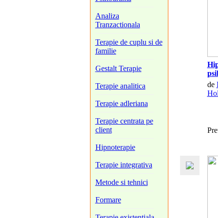
Analiza
Tranzactionala
Terapie de cuplu si de
familie
Hip
Gestalt Terapie
psi
de
Terapie analitica
Hol
Terapie adleriana
Terapie centrata pe
client
Pre
Hipnoterapie
Terapie integrativa
Metode si tehnici
Formare
Terapie existentiala