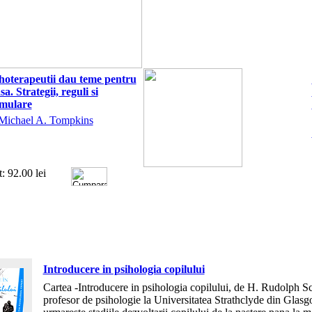
hoterapeutii dau teme pentru
sa. Strategii, reguli si
rmulare
Michael A. Tompkins
t: 92.00 lei
Introducere in psihologia copilului
Cartea -Introducere in psihologia copilului, de H. Rudolph Sc
profesor de psihologie la Universitatea Strathclyde din Glasg