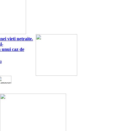
ei vieti netraite.
l-
 unui caz de
a