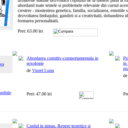
urmareste stadiile dezvoltarii copilului de la nastere pana la m
abordand toate temele si problemele relevante din cursul aces
crestere - mostenirea genetica, familia, socializarea, emotiile si
dezvoltarea limbajului, gandirii si a creativitatii, dobandirea ide
formarea personalitatii.
Pret: 63.00 lei
Abordarea cognitiv-comportamentala in
Ps
sexologie
in 
va
pra
de
Viorel Lupu
d
onibile
Pret: 47.00 lei
Pr
Cuplul in impas. Repere teoretice si