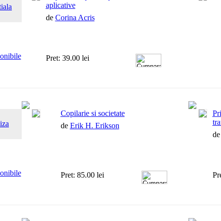
aplicative
iala
de
Corina Acris
ponibile
Pret: 39.00 lei
Copilarie si societate
Pr
tr
iza
de
Erik H. Erikson
d
ponibile
Pret: 85.00 lei
Pr