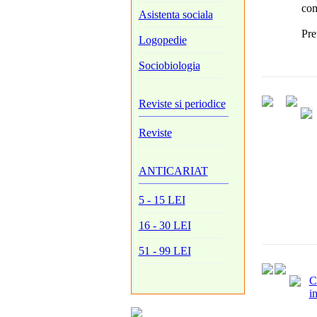
com
Asistenta sociala
Pre
Logopedie
Sociobiologia
Reviste si periodice
Reviste
ANTICARIAT
5 - 15 LEI
16 - 30 LEI
51 - 99 LEI
C
i