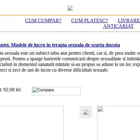
CUM CUMPAR?
CUM PLATESC?
LIVRAR
ANTICARIAT
ntei. Modele de lucru in terapia sexuala de scurta durata
ta sexuala este un subiect tabu atat pentru clienti, cat si, de prea multe o
apeuti. Pentru a sparge barierele comunicarii despre sexualitate si intimit
cialisti in domeniul sanatatii mintale si-au propus sa adune la un loc exp
zeci si zeci de ani de lucru cu diverse dificultati sexuale.
t: 92.00 lei