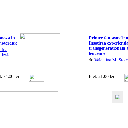
noza in
Printre fantasmele un
hoterapie
Insotirea experientia
transgenerationala a
Irina
leucemie
devici
de
Valentina M. Stoic
t: 74.00 lei
Pret: 21.00 lei