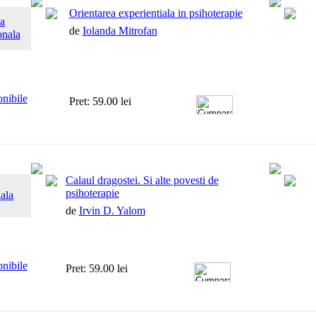
Orientarea experientiala in psihoterapie
a
de
Iolanda Mitrofan
onala
onibile
Pret: 59.00 lei
Calaul dragostei. Si alte povesti de
psihoterapie
iala
de
Irvin D. Yalom
onibile
Pret: 59.00 lei