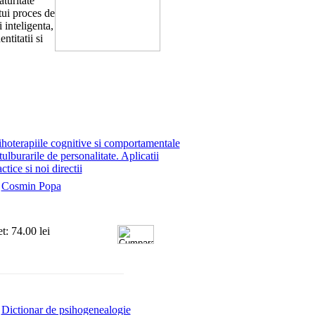
aturitate
tui proces de
 inteligenta,
ntitatii si
ihoterapiile cognitive si comportamentale
tulburarile de personalitate. Aplicatii
ctice si noi directii
e
Cosmin Popa
et: 74.00 lei
Dictionar de psihogenealogie