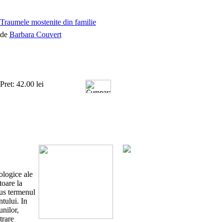
Traumele mostenite din familie
de
Barbara Couvert
Pret: 42.00 lei
ologice ale
toare la
dus termenul
ntului. In
unilor,
trare