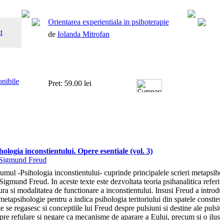
Orientarea experientiala in psihoterapie
t
de
Iolanda Mitrofan
onibile
Pret: 59.00 lei
hologia inconstientului. Opere esentiale (vol. 3)
Sigmund Freud
umul -Psihologia inconstientului- cuprinde principalele scrieri metapsih
 Sigmund Freud. In aceste texte este dezvoltata teoria psihanalitica referi
ura si modalitatea de functionare a inconstientului. Insusi Freud a intro
metapsihologie pentru a indica psihologia teritoriului din spatele constie
te se regasesc si conceptiile lui Freud despre pulsiuni si destine ale pulsi
pre refulare si negare ca mecanisme de aparare a Eului, precum si o ilus