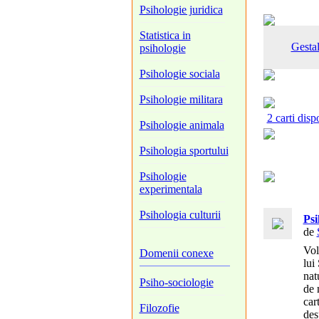
Psihologie juridica
Statistica in
Gestal
psihologie
Psihologie sociala
Psihologie militara
2 carti disp
Psihologie animala
Psihologia sportului
Psihologie
experimentala
Psihologia culturii
Psi
de
Vol
Domenii conexe
lui
nat
Psiho-sociologie
de 
car
Filozofie
des