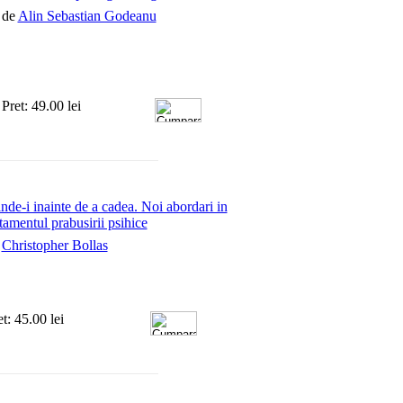
de
Alin Sebastian Godeanu
Pret: 49.00 lei
inde-i inainte de a cadea. Noi abordari in
atamentul prabusirii psihice
e
Christopher Bollas
et: 45.00 lei